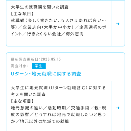
大学生の就職観を聞いた調査
【主な項目】
就職観（楽しく働きたい、収入さえあれば良い…
等）／企業志向（大手か中小か）／企業選択のポ
イント／行きたくない会社／海外志向
最新調査更新日：
2026.05.15
調査対象：
学生
Uターン・地元就職に関する調査
大学生に地元就職（Uターン就職含む）に対する
考えを聞いた調査
【主な項目】
地元意識の違い／活動時期／交通手段／親・親
族の影響／どうすれば地元で就職したいと思う
か／地元以外の地域での就職