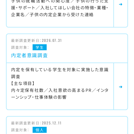
子供の就職活動への関心度／子供の行った支
援・サポート／入社してほしい会社の特徴・業種・
企業名／子供の内定企業から受けた連絡
最新調査更新日：
2026.07.31
調査対象：
学生
内定者意識調査
内定を保有している学生を対象に実施した意識
調査
【主な項目】
内々定保有社数／入社意欲の高まるPR／インタ
ーンシップ・仕事体験の影響
最新調査更新日：
2025.12.11
調査対象：
個人