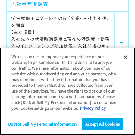
入社半年後調査
学生就職モニターのその後（卒業・入社半年後）
を調査
【主な項目】
入社先への就活時満足度と現在の満足度／勤務
先のインターンシップ参加状況／入社前後のギャ
ップ／転職意向／新入社員生活を表す漢字一文
We use cookies to improve your experience on our
字
website, to personalize content and ads and to analyze
our traffic. We share information about your use of our
website with our advertising and analytics partners, who
may combine it with other information that you have
provided to them or that they have collected from your
最新調査更新日：
2025.02.20
use of their services. You have the right to opt out of our
調査対象：
学生
sharing information about you with our partners. Please
インターンシップ・就職活動準備実態調査
click [Do Not Sell My Personal Information] to customize
your cookie settings on our website.
Privacy Policy
就職活動準備・インターンシップ等のキャリア形
成活動に関する調査
Do Not Sell My Personal Information
Accept All Cookies
【主な項目】
調査
統計（データ）
コラム
研究