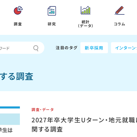
統計
調査
研究
コラム
（データ）
注目のタグ
新卒採用
インターン
関する調査
調査・データ
2027年卒大学生Uターン・地元就職
関する調査