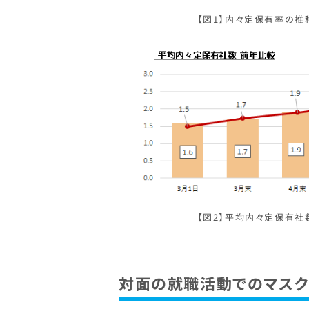
【図1】内々定保有率の推移
【図2】平均内々定保有社数
対面の就職活動でのマス