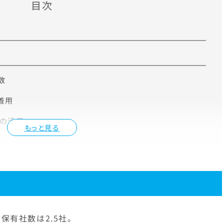
目次
数
着用
Sの活用
もっと見る
保有社数は2.5社。