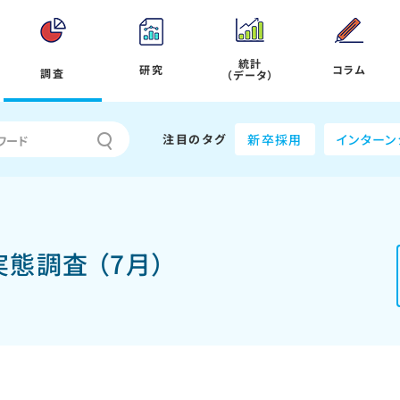
統計
研究
コラム
調査
（データ）
注目のタグ
新卒採用
インターン
態調査 （7月）