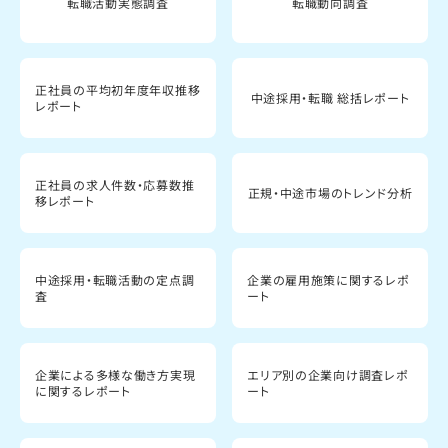
転職活動実態調査
転職動向調査
正社員の平均初年度年収推移
中途採用・転職 総括レポート
レポート
正社員の求人件数・応募数推
正規・中途市場のトレンド分析
移レポート
中途採用・転職活動の定点調
企業の雇用施策に関するレポ
査
ート
企業による多様な働き方実現
エリア別の企業向け調査レポ
に関するレポート
ート