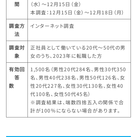
間
（水）～12月15日（金）
本調査：12月15日（金）～12月18日（月）
調査方
インターネット調査
法
調査対
正社員として働いている20代～50代の男
象
女のうち、2023年に転職した方
有効回
1,500名（男性20代284名、男性30代350
答
名、男性40代238名、男性50代126名、女
数
性20代227名、女性30代130名、女性40
代100名、女性50代45名）
※調査結果は、端数四捨五入の関係で合
計が100％にならない場合があります。