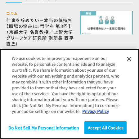
コラム
仕事を辞めたい－本当の気持ち
【職場の悩みに、哲学を 第3回】
（京都大学 名誉教授／上智大学
グリーフケア研究所 副所長 西平
直氏）
We use cookies to improve your experience on our
website, to personalize content and ads and to analyze
コラム
our traffic. We share information about your use of our
評価も給与も十分なはずなの
website with our advertising and analytics partners, who
に、従業員が不満を抱くメカニズ
may combine it with other information that you have
ム：相対的剝奪感
provided to them or that they have collected from your
use of their services. You have the right to opt out of our
sharing information about you with our partners. Please
click [Do Not Sell My Personal Information] to customize
コラム
your cookie settings on our website.
Privacy Policy
仕事ができないと周囲に思われ
る人、その本質を探る－”できな
い”から脱却するために
Do Not Sell My Personal Information
Accept All Cookies
調査
統計（データ）
コラム
研究