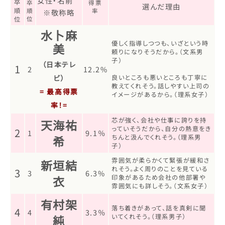
女性・名前
卒
卒
得票
選んだ理由
順
順
率
※敬称略
位
位
水卜麻
優しく指導しつつも、いざという時
美
頼りになりそうだから。（文系男
子）
（日本テレ
1
2
12.2%
ビ）
良いところも悪いところも丁寧に
教えてくれそう。話しやすい上司の
= 最高得票
イメージがあるから。（理系女子）
率！=
芯が強く、会社や仕事に誇りを持
天海祐
っていそうだから、自分の熱意をき
2
1
9.1％
希
ちんと汲んでくれそう。（理系男
子）
雰囲気が柔らかくて緊張が緩和さ
新垣結
れそう。よく周りのことを見ている
3
3
6.3%
衣
印象があるため会社の他部署や
雰囲気にも詳しそう。（文系女子）
有村架
落ち着きがあって、話を真剣に聞
4
4
3.3％
純
いてくれそう。（理系男子）