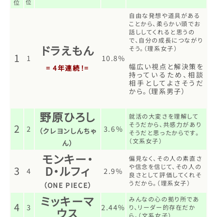
位
位
自由な発想や道具がある
ことから、柔らかい頭でお
話ししてくれると思うの
で、自分の成長につながり
ドラえもん
そう。（理系女子）
1
1
10.8%
幅広い視点と解決策を
= 4年連続！=
持っているため、相談
相手としてよさそうだ
から。（理系男子）
野原ひろし
就活の大変さを理解して
そうだから、共感力があり
2
2
3.6％
（クレヨンしんちゃ
そうだと思ったからです。
（文系女子）
ん）
モンキー・
偏見なく、その人の素直さ
や信念を信じて、その人の
D・ルフィ
3
4
2.9%
良さとして評価してくれそ
うだから。（理系女子）
（ONE PIECE）
ミッキーマ
みんなの心の拠り所であ
4
3
2.44％
り、リーダー的存在だか
ウス
ら。（文系女子）