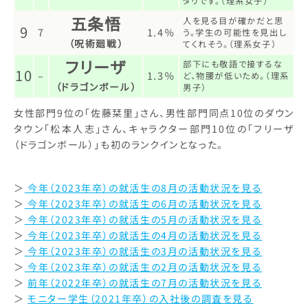
タリです。（理系女子）
五条悟
人を見る目が確かだと思
9
7
1.4％
う。学生の可能性を見出し
（呪術廻戦）
てくれそう。（理系女子）
フリーザ
部下にも敬語で接するな
10
–
1.3％
ど、物腰が低いため。（理系
（ドラゴンボール）
男子）
女性部門9位の「佐藤栞里」さん、男性部門同点10位のダウン
タウン「松本人志」さん、キャラクター部門10位の「フリーザ
（ドラゴンボール）」も初のランクインとなった。
＞
今年（2023年卒）の就活生の8月の活動状況を見る
＞
今年（2023年卒）の就活生の6月の活動状況を見る
＞
今年（2023年卒）の就活生の5月の活動状況を見る
＞
今年（2023年卒）の就活生の4月の活動状況を見る
＞
今年（2023年卒）の就活生の3月の活動状況を見る
＞
今年（2023年卒）の就活生の2月の活動状況を見る
＞
前年（2022年卒）の就活生の7月の活動状況を見る
＞
モニター学生（2021年卒）の入社後の調査を見る