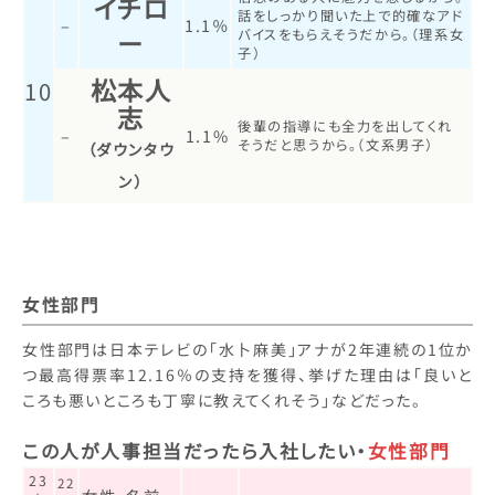
イチロ
話をしっかり聞いた上で的確なアド
–
1.1％
ー
バイスをもらえそうだから。（理系女
子）
松本人
10
志
後輩の指導にも全力を出してくれ
–
1.1%
そうだと思うから。（文系男子）
（ダウンタウ
ン）
女性部門
女性部門は日本テレビの「水卜麻美」アナが2年連続の1位か
つ最高得票率12.16％の支持を獲得、挙げた理由は「良いと
ころも悪いところも丁寧に教えてくれそう」などだった。
この人が人事担当だったら入社したい・
女性部門
23
22