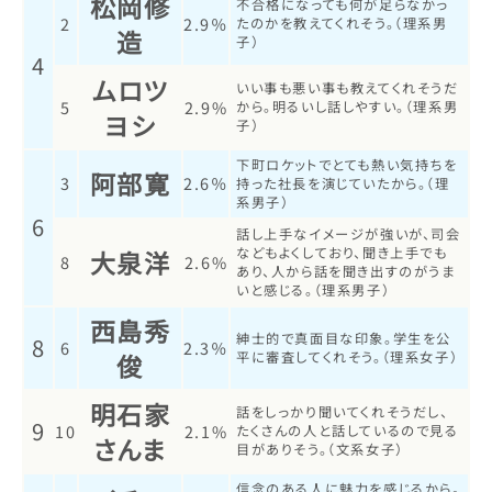
松岡修
不合格になっても何が足らなかっ
2
2.9％
たのかを教えてくれそう。（理系男
造
子）
4
ムロツ
いい事も悪い事も教えてくれそうだ
5
2.9%
から。明るいし話しやすい。（理系男
ヨシ
子）
下町ロケットでとても熱い気持ちを
阿部寛
3
2.6％
持った社長を演じていたから。（理
系男子）
6
話し上手なイメージが強いが、司会
などもよくしており、聞き上手でも
大泉洋
8
2.6%
あり、人から話を聞き出すのがうま
いと感じる。（理系男子）
西島秀
紳士的で真面目な印象。学生を公
8
6
2.3％
俊
平に審査してくれそう。（理系女子）
明石家
話をしっかり聞いてくれそうだし、
9
10
2.1%
たくさんの人と話しているので見る
さんま
目がありそう。（文系女子）
信念のある人に魅力を感じるから。