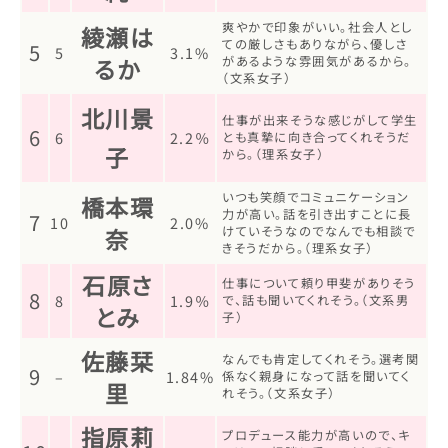
爽やかで印象がいい。社会人とし
綾瀬は
ての厳しさもありながら、優しさ
5
5
3.1%
るか
があるような雰囲気があるから。
（文系女子）
北川景
仕事が出来そうな感じがして学生
6
6
2.2％
とも真摯に向き合ってくれそうだ
子
から。（理系女子）
いつも笑顔でコミュニケーション
橋本環
力が高い。話を引き出すことに長
7
10
2.0%
奈
けていそうなのでなんでも相談で
きそうだから。（理系女子）
石原さ
仕事について頼り甲斐がありそう
8
8
1.9％
で、話も聞いてくれそう。（文系男
とみ
子）
佐藤栞
なんでも肯定してくれそう。選考関
9
–
1.84%
係なく親身になって話を聞いてく
里
れそう。（文系女子）
指原莉
プロデュース能力が高いので、キ