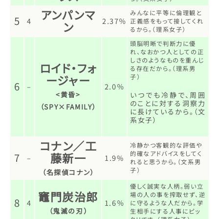
アンパンマ
みんなに平等に倫理観と
5
4
2.37％
正義感をもって接してくれ
ン
るから。（理系女子）
頭脳明晰で判断力に優
れ、なおかつ人としての正
しさのようなものを重んじ
ロイド・フォ
る存在だから。（理系男
ージャー
子）
6
–
2.0％
<黄昏>
いつでも冷静で、周囲
のことに対する洞察力
（SPY×FAMILY）
に長けているから。（文
系女子）
コナン／工
冷静かつ客観的な評価や
的確なアドバイスをしてく
藤新一
7
–
1.9%
れると思うから。（文系男
子）
（名探偵コナン）
優しく誠実な人柄。弱い立
竈門炭治郎
場の人の事を搾取せず、逆
8
4
1.6％
に守るような人だから。学
（鬼滅の刃）
生相手にする人事にピッ