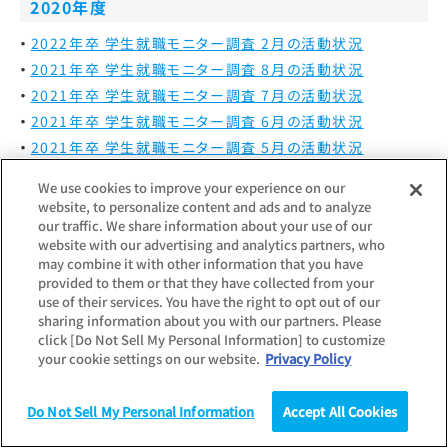
2020年度
2022年卒 学生就職モニター調査 2月の活動状況
2021年卒 学生就職モニター調査 8月の活動状況
2021年卒 学生就職モニター調査 7月の活動状況
2021年卒 学生就職モニター調査 6月の活動状況
2021年卒 学生就職モニター調査 5月の活動状況
2021年卒 学生就職モニター調査 4月の活動状況
We use cookies to improve your experience on our
2021年卒 学生就職モニター調査 3月の活動状況
website, to personalize content and ads and to analyze
our traffic. We share information about your use of our
2019年度
website with our advertising and analytics partners, who
may combine it with other information that you have
2021年卒 学生就職モニター調査 2月の活動状況
provided to them or that they have collected from your
use of their services. You have the right to opt out of our
2020年卒 学生就職モニター調査 8月の活動状況
sharing information about you with our partners. Please
学生就職モニター調査（2020年卒以前）
click [Do Not Sell My Personal Information] to customize
your cookie settings on our website.
Privacy Policy
2020年卒 学生就職モニター調査 7月の活動状況
2020年卒 学生就職モニター調査 6月の活動状況
Do Not Sell My Personal Information
2020年卒 学生就職モニター調査 5月の活動状況
Accept All Cookies
調査
統計（データ）
コラム
研究
2020年卒 学生就職モニター調査 4月の活動状況