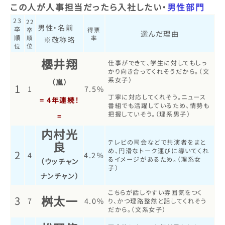
この人が人事担当だったら入社したい・
男性部門
23
22
男性・名前
卒
卒
得票
選んだ理由
順
順
率
※敬称略
位
位
櫻井翔
仕事ができて、学生に対してもしっ
かり向き合ってくれそうだから。（文
系女子）
（嵐）
1
1
7.5%
丁寧に対応してくれそう。ニュース
= 4年連続！
番組でも活躍しているため、情勢も
把握していそう。（理系男子）
=
内村光
テレビの司会などで共演者をまと
良
め、円滑なトーク運びに導いてくれ
2
4
4.2％
るイメージがあるため。（理系女
（ウッチャン
子）
ナンチャン）
こちらが話しやすい雰囲気をつく
桝太一
3
7
4.0%
り、かつ理路整然と話してくれそう
だから。（文系女子）