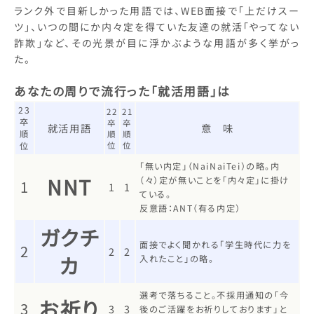
ランク外で目新しかった用語では、WEB面接で「上だけスー
ツ」、いつの間にか内々定を得ていた友達の就活「やってない
詐欺」など、その光景が目に浮かぶような用語が多く挙がっ
た。
あなたの周りで流行った「就活用語」は
23
22
21
卒
卒
卒
就活用語
意 味
順
順
順
位
位
位
「無い内定」（NaiNaiTei）の略。内
NNT
（々）定が無いことを「内々定」に掛け
1
1
1
ている。
反意語：ANT（有る内定）
ガクチ
面接でよく聞かれる「学生時代に力を
2
2
2
カ
入れたこと」の略。
選考で落ちること。不採用通知の「今
お祈り
3
3
3
後のご活躍をお祈りしております」と