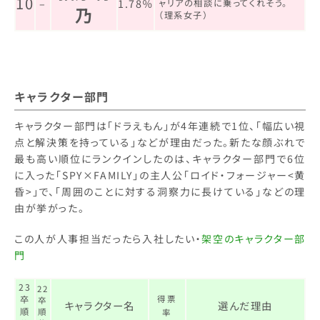
10
–
1.78％
ャリアの相談に乗ってくれそう。
乃
（理系女子）
キャラクター部門
キャラクター部門は「ドラえもん」が4年連続で1位、「幅広い視
点と解決策を持っている」などが理由だった。新たな顔ぶれで
最も高い順位にランクインしたのは、キャラクター部門で6位
に入った「SPY×FAMILY」の主人公「ロイド・フォージャー<黄
昏>」で、「周囲のことに対する洞察力に長けている」などの理
由が挙がった。
この人が人事担当だったら入社したい・
架空のキャラクター部
門
23
22
卒
得票
卒
キャラクター名
選んだ理由
順
順
率