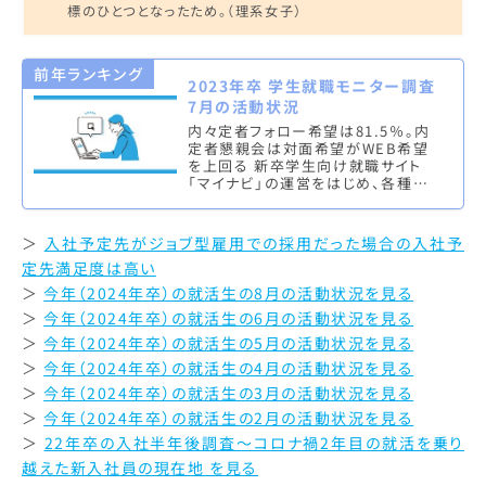
標のひとつとなったため。（理系女子）
前年ランキング
2023年卒 学生就職モニター調査
7月の活動状況
内々定者フォロー希望は81.5％。内
定者懇親会は対面希望がWEB希望
を上回る 新卒学生向け就職サイト
「マイナビ」の運営をはじめ、各種就
職・転職情報サービスを行う株式会
社マイナビ（本社：東京都千代田区、
…
＞
入社予定先がジョブ型雇用での採用だった場合の入社予
定先満足度は高い
＞
今年（2024年卒）の就活生の8月の活動状況を見る
＞
今年（2024年卒）の就活生の6月の活動状況を見る
＞
今年（2024年卒）の就活生の5月の活動状況を見る
＞
今年（2024年卒）の就活生の4月の活動状況を見る
＞
今年（2024年卒）の就活生の3月の活動状況を見る
＞
今年（2024年卒）の就活生の2月の活動状況を見る
＞
22年卒の入社半年後調査～コロナ禍2年目の就活を乗り
越えた新入社員の現在地 を見る