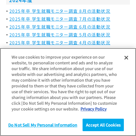
2024年度
2025年卒 学生就職モニター調査 8月の活動状況
2025年卒 学生就職モニター調査 7月の活動状況
2025年卒 学生就職モニター調査 6月の活動状況
2025年卒 学生就職モニター調査 5月の活動状況
2025年卒 学生就職モニター調査 4月の活動状況
2025年卒 学生就職モニター調査 3月の活動状況
We use cookies to improve your experience on our
website, to personalize content and ads and to analyze
2023年度
our traffic. We share information about your use of our
website with our advertising and analytics partners, who
2025年卒 学生就職モニター調査 2月の活動状況
may combine it with other information that you have
2024年卒 学生就職モニター調査 8月の活動状況
provided to them or that they have collected from your
2024年卒 学生就職モニター調査 7月の活動状況
use of their services. You have the right to opt out of our
sharing information about you with our partners. Please
2024年卒 学生就職モニター調査 6月の活動状況
click [Do Not Sell My Personal Information] to customize
2024年卒 学生就職モニター調査 5月の活動状況
your cookie settings on our website.
Privacy Policy
2024年卒 学生就職モニター調査 4月の活動状況
2024年卒 学生就職モニター調査 3月の活動状況
Do Not Sell My Personal Information
Accept All Cookies
調査
統計（データ）
コラム
研究