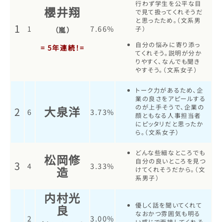
行わず学生を公平な目
櫻井翔
で見て扱ってくれそうだ
と思ったため。（文系男
1
1
7.66%
子）
（嵐）
自分の悩みに寄り添っ
= 5年連続！=
てくれそう。説明が分か
りやすく、なんでも聞き
やすそう。（文系女子）
トーク力があるため、企
業の良さをアピールする
のが上手そうで、企業の
大泉洋
2
6
3.73%
顔ともなる人事担当者
にピッタリだと思ったか
ら。（文系女子）
どんな些細なところでも
松岡修
自分の良いところを見つ
3
4
3.33%
造
けてくれそうだから。（文
系男子）
内村光
優しく話を聞いてくれて
良
なおかつ雰囲気も明る
2
3.00%