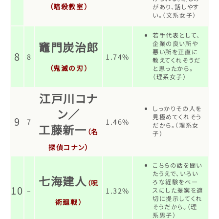
（暗殺教室）
があり、話しやす
い。（文系女子）
若手代表として、
竈門炭治郎
企業の良い所や
悪い所を正直に
8
8
1.74%
教えてくれそうだ
（鬼滅の刃）
と思ったから。
（理系女子）
江戸川コナ
しっかりその人を
ン／
見極めてくれそう
9
7
1.46%
だから。（理系女
工藤新一
（名
子）
探偵コナン）
こちらの話を聞い
たうえで、いろい
七海建人
ろな経験をベー
（呪
10
–
1.32%
スにした提案を適
切に提示してくれ
術廻戦）
そうだから。（理
系男子）