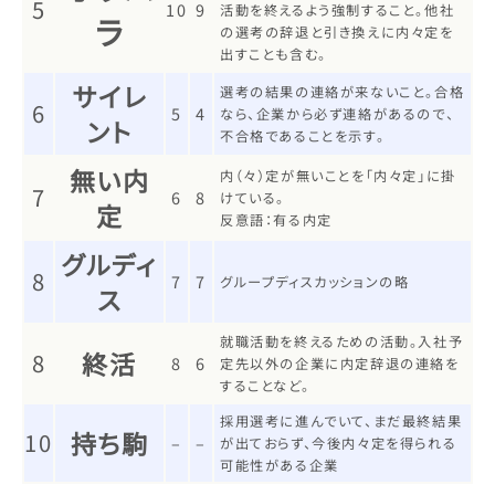
5
10
9
活動を終えるよう強制すること。他社
ラ
の選考の辞退と引き換えに内々定を
出すことも含む。
サイレ
選考の結果の連絡が来ないこと。合格
6
5
4
なら、企業から必ず連絡があるので、
ント
不合格であることを示す。
無い内
内（々）定が無いことを「内々定」に掛
7
6
8
けている。
定
反意語：有る内定
グルディ
8
7
7
グループディスカッションの略
ス
就職活動を終えるための活動。入社予
終活
8
8
6
定先以外の企業に内定辞退の連絡を
することなど。
採用選考に進んでいて、まだ最終結果
持ち駒
10
–
–
が出ておらず、今後内々定を得られる
可能性がある企業