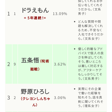
探してくれるお手
伝いをしてくれそ
ドラえもん
うだから。（文系
1
1
13.09%
男子）
= 5年連続！=
どんな質問や問
題も解決してくれ
るため、不安なく
入社できそうだか
ら。（文系女子）
優しく的確なアド
バイスで個人の良
さを伸ばしてくれ
五条悟
（呪術
そう。悪いところ
2
9
3.62%
は厳しく対応する
廻戦）
が、アフターケア
もしっかりしてそ
う。（文系男子）
実際にその企業
野原ひろし
で働いた経験を
3
2
3.06%
知れそう。話を真
（クレヨンしんちゃ
剣に聞いてくれそ
ん）
う。（理系女子）