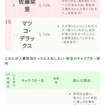
佐藤栞
やすいから。気が利くイメ
9
1.71%
ージがあるため、学生の
里
人柄もちゃんと見てくれそ
う。（文系女子）
10
マツ
人が言いにくいこともズバ
コ・
ズバ言ってくれそう。自分
–
1.71%
が気づかなかったことに
デラッ
も意見を出してくれそう。
（文系女子）
クス
この人が人事担当だったら入社したい・
架空のキャラクター部
門
24
23
卒
得票
卒
キャラクター名
選んだ理由
順
順
率
位
位
採否の以前に、
各々にとって本当
に適した仕事を