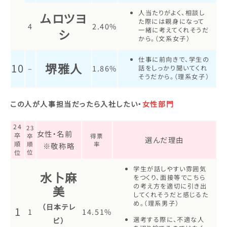
人当たりがよく、相談し
ムロツヨ
た際には親身になって
4
2.40%
一緒に考えてくれそうだ
シ
から。（文系女子）
仕事に前向きで、学生の
堺雅人
10
–
1.86%
話をしっかり聞いてくれ
そうだから。（理系女子）
この人が人事担当だったら入社したい・
女性部門
24
23
女性・名前
卒
卒
得票
選んだ理由
順
順
率
※敬称略
位
位
学生が話しやすい雰囲気
水卜麻
をつくり、面接等でこちら
の考え方を適切に引き出
美
してくれそうだと感じるた
め。（理系男子）
（日本テレ
1
1
14.51%
選考する際に、不適な人
ビ）