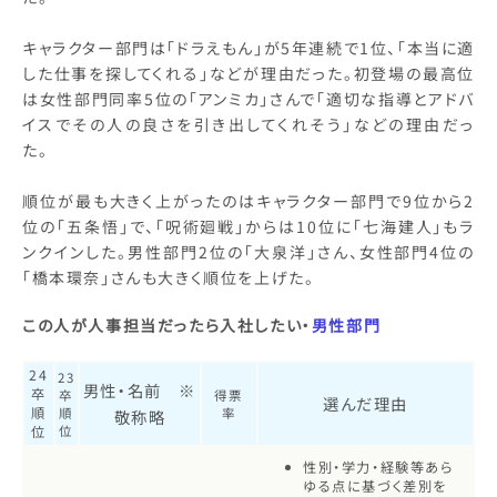
キャラクター部門は「ドラえもん」が5年連続で1位、「本当に適
した仕事を探してくれる」などが理由だった。初登場の最高位
は女性部門同率5位の「アンミカ」さんで「適切な指導とアドバ
イスでその人の良さを引き出してくれそう」などの理由だっ
た。
順位が最も大きく上がったのはキャラクター部門で9位から2
位の「五条悟」で、「呪術廻戦」からは10位に「七海建人」もラ
ンクインした。男性部門2位の「大泉洋」さん、女性部門4位の
「橋本環奈」さんも大きく順位を上げた。
この人が人事担当だったら入社したい・
男性部門
24
23
男性・名前 ※
卒
卒
得票
選んだ理由
順
順
率
敬称略
位
位
性別・学力・経験等あら
ゆる点に基づく差別を