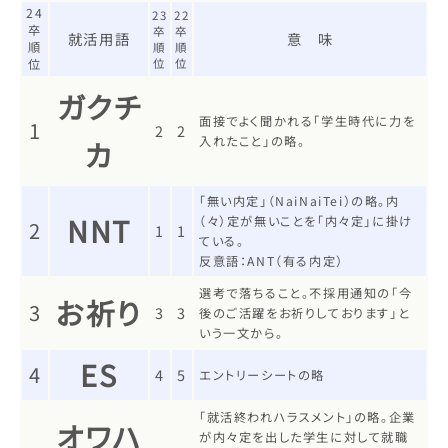
24
23
22
卒
卒
卒
就活用語
意 味
順
順
順
位
位
位
ガクチ
面接でよく聞かれる「学生時代に力を
1
2
2
入れたこと」の略。
カ
「無い内定」（NaiNaiTei）の略。内
NNT
（々）定が無いことを「内々定」に掛け
2
1
1
ている。
反意語：ANT（有る内定）
選考で落ちること。不採用通知の「今
お祈り
3
3
3
後のご活躍をお祈りしております」と
いう一文から。
ES
4
4
5
エントリーシートの略
「就活終われハラスメント」の略。企業
オワハ
が内々定を出した学生に対して就職