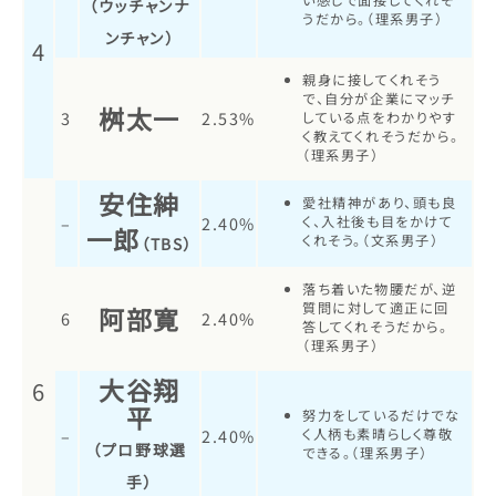
い感じで面接してくれそ
（ウッチャンナ
うだから。（理系男子）
ンチャン）
4
親身に接してくれそう
で、自分が企業にマッチ
桝太一
3
2.53%
している点をわかりやす
く教えてくれそうだから。
（理系男子）
安住紳
愛社精神があり、頭も良
–
2.40%
く、入社後も目をかけて
一郎
くれそう。（文系男子）
（TBS）
落ち着いた物腰だが、逆
質問に対して適正に回
阿部寛
6
2.40%
答してくれそうだから。
（理系男子）
大谷翔
6
平
努力をしているだけでな
–
2.40%
く人柄も素晴らしく尊敬
（プロ野球選
できる。（理系男子）
手）