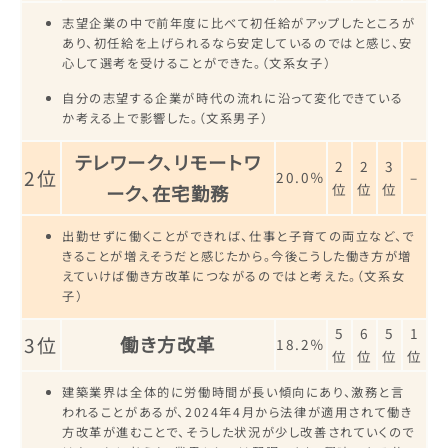
志望企業の中で前年度に比べて初任給がアップしたところが
あり、初任給を上げられるなら安定しているのではと感じ、安
心して選考を受けることができた。（文系女子）
自分の志望する企業が時代の流れに沿って変化できている
か考える上で影響した。（文系男子）
テレワーク、リモートワ
2
2
3
2位
20.0％
–
位
位
位
ーク、在宅勤務
出勤せずに働くことができれば、仕事と子育ての両立など、で
きることが増えそうだと感じたから。今後こうした働き方が増
えていけば働き方改革につながるのではと考えた。（文系女
子）
5
6
5
1
3位
働き方改革
18.2％
位
位
位
位
建築業界は全体的に労働時間が長い傾向にあり、激務と言
われることがあるが、2024年4月から法律が適用されて働き
方改革が進むことで、そうした状況が少し改善されていくので