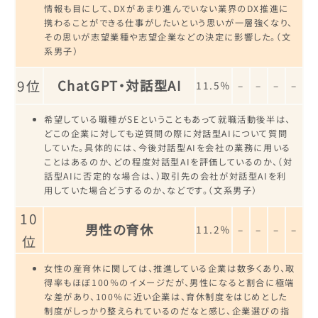
情報も目にして、DXがあまり進んでいない業界のDX推進に
携わることができる仕事がしたいという思いが一層強くなり、
その思いが志望業種や志望企業などの決定に影響した。（文
系男子）
9位
ChatGPT・対話型AI
11.5％
–
–
–
–
希望している職種がSEということもあって就職活動後半は、
どこの企業に対しても逆質問の際に対話型AIについて質問
していた。具体的には、今後対話型AIを会社の業務に用いる
ことはあるのか、どの程度対話型AIを評価しているのか、（対
話型AIに否定的な場合は、）取引先の会社が対話型AIを利
用していた場合どうするのか、などです。（文系男子）
10
男性の育休
11.2％
–
–
–
–
位
女性の産育休に関しては、推進している企業は数多くあり、取
得率もほぼ100％のイメージだが、男性になると割合に極端
な差があり、100％に近い企業は、育休制度をはじめとした
制度がしっかり整えられているのだなと感じ、企業選びの指