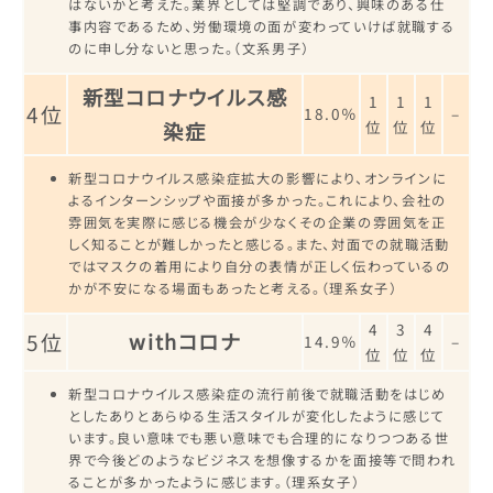
はないかと考えた。業界としては堅調であり、興味のある仕
事内容であるため、労働環境の面が変わっていけば就職する
のに申し分ないと思った。（文系男子）
新型コロナウイルス感
1
1
1
4位
18.0％
–
位
位
位
染症
新型コロナウイルス感染症拡大の影響により、オンラインに
よるインターンシップや面接が多かった。これにより、会社の
雰囲気を実際に感じる機会が少なくその企業の雰囲気を正
しく知ることが難しかったと感じる。また、対面での就職活動
ではマスクの着用により自分の表情が正しく伝わっているの
かが不安になる場面もあったと考える。（理系女子）
4
3
4
5位
withコロナ
14.9％
–
位
位
位
新型コロナウイルス感染症の流行前後で就職活動をはじめ
としたありとあらゆる生活スタイルが変化したように感じて
います。良い意味でも悪い意味でも合理的になりつつある世
界で今後どのようなビジネスを想像するかを面接等で問われ
ることが多かったように感じます。（理系女子）