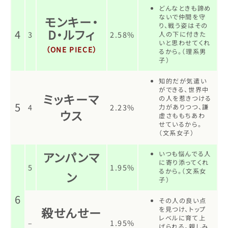
どんなときも諦め
ないで仲間を守
モンキー・
り、戦う姿はその
D・ルフィ
4
3
2.58%
人の下に付きた
いと思わせてくれ
（ONE PIECE）
るから。（理系男
子）
知的だが気遣い
ができる、世界中
ミッキーマ
の人を惹きつける
5
4
2.23%
力がありつつ、謙
ウス
虚さももちあわ
せているから。
（文系女子）
アンパンマ
いつも悩んでる人
に寄り添ってくれ
5
1.95%
るから。（文系女
ン
子）
6
その人の良い点
殺せんせー
を見つけ、トップ
レベルに育て上
–
1.95%
げられる。親しみ