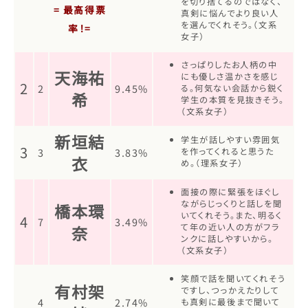
を切り捨てるのではなく、
= 最高得票
真剣に悩んでより良い人
を選んでくれそう。（文系
率！=
女子）
さっぱりしたお人柄の中
天海祐
にも優しさ温かさを感じ
2
2
9.45%
る。何気ない会話から鋭く
希
学生の本質を見抜きそう。
（文系女子）
新垣結
学生が話しやすい雰囲気
3
3
3.83%
を作ってくれると思うた
衣
め。（理系女子）
面接の際に緊張をほぐし
ながらじっくりと話しを聞
橋本環
いてくれそう。また、明るく
4
7
3.49%
て年の近い人の方がフラ
奈
ンクに話しやすいから。
（文系女子）
笑顔で話を聞いてくれそう
有村架
ですし、つっかえたりして
4
2.74%
も真剣に最後まで聞いて