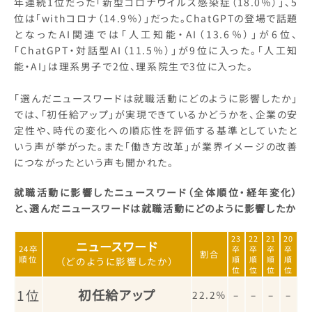
年連続1位だった「新型コロナウイルス感染症（18.0％）」、5
位は「withコロナ（14.9％）」だった。ChatGPTの登場で話題
となったAI関連では「人工知能・AI（13.6％）」が6位、
「ChatGPT・対話型AI（11.5％）」が9位に入った。「人工知
能・AI」は理系男子で2位、理系院生で3位に入った。
「選んだニュースワードは就職活動にどのように影響したか」
では、「初任給アップ」が実現できているかどうかを、企業の安
定性や、時代の変化への順応性を評価する基準としていたと
いう声が挙がった。また「働き方改革」が業界イメージの改善
につながったという声も聞かれた。
就職活動に影響したニュースワード（全体順位・経年変化）
と、選んだニュースワードは就職活動にどのように影響したか
23
22
21
20
ニュースワード
24卒
卒
卒
卒
卒
割合
順位
順
順
順
順
（どのように影響したか）
位
位
位
位
1位
初任給アップ
22.2％
–
–
–
–