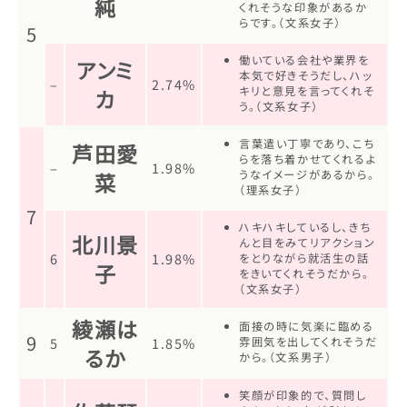
純
くれそうな印象があるか
らです。（文系女子）
5
働いている会社や業界を
アンミ
本気で好きそうだし、ハッ
–
2.74%
キリと意見を言ってくれそ
カ
う。（文系女子）
言葉遣い丁寧であり、こち
芦田愛
らを落ち着かせてくれるよ
–
1.98%
うなイメージがあるから。
菜
（理系女子）
7
ハキハキしているし、きち
北川景
んと目をみてリアクション
6
1.98%
をとりながら就活生の話
子
をきいてくれそうだから。
（文系女子）
綾瀬は
面接の時に気楽に臨める
9
5
1.85%
雰囲気を出してくれそうだ
るか
から。（文系男子）
笑顔が印象的で、質問し