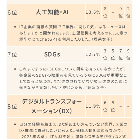
8
9
2
6位
人工知能・AI
13.6％
–
位
位
位
IT企業の面接の質問でIT業界に関して気になるニュースは
ありますかと聞かれた。また、志望動機を考えるのに、文章の
添削などでchatGPTを利用したりした。（理系女子）
3
5
7
9
7位
SDGs
12.7％
位
位
位
位
これまでまったくSDGsについて興味を持っていなかったが、
各企業のSDGsの取組みを見ているうちにSDGsが重要なこ
とであると気づき、まだ達成されていない項目達成のために
働きながら貢献したいと感じたため。（理系女子）
デジタルトランスフォー
6
8
8位
11.9％
–
–
位
位
メーション（DX）
自分の経験も踏まえ、DXがあまり進んでいない業界、企業の
DX推進に貢献したいと考えた。就職活動を進めるなかで、
「2025年の壁」「IT人材不足」「基幹システム老朽化」などの