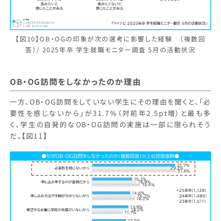
【図10】OB・OGの印象が次の選考に影響した経験 （複数回
答）/ 2025年卒 学生就職モニター調査 5月の活動状況
OB・OG訪問をしなかったのか理由
一方、OB・OG訪問をしていない学生にその理由を聞くと、「必
要性を感じないから」が31.7%（対前年2.5pt増）と最も多
く、学生の自発的なOB・OG訪問の実施は一部に限られそう
だ。【図11】