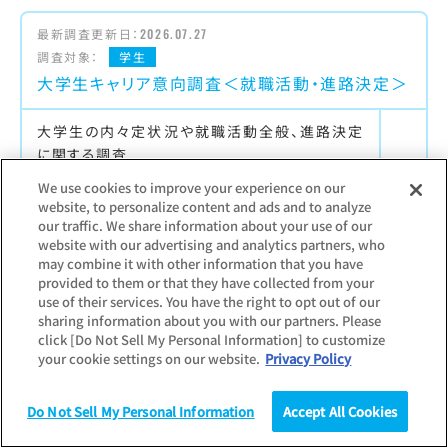
最新調査更新日：
2026.07.27
調査対象：
学生
大学生キャリア意向調査＜就職活動・進路決定＞
大学生の内々定状況や就職活動全般、進路決定
に関する調査
【主な項目】
We use cookies to improve your experience on our
内々定率／内々定保有社数／就職活動継続率／
website, to personalize content and ads and to analyze
月別の活動状況／エントリー・セミナー参加状況
our traffic. We share information about your use of our
website with our advertising and analytics partners, who
／内々定保有者の活動状況
may combine it with other information that you have
provided to them or that they have collected from your
use of their services. You have the right to opt out of our
sharing information about you with our partners. Please
最新調査更新日：
2026.01.07
click [Do Not Sell My Personal Information] to customize
調査対象：
学生
your cookie settings on our website.
Privacy Policy
大学生低学年のキャリア意識調査
Do Not Sell My Personal Information
Accept All Cookies
大学1、2年生のキャリア観や志向に関する調査
調査
統計（データ）
コラム
研究