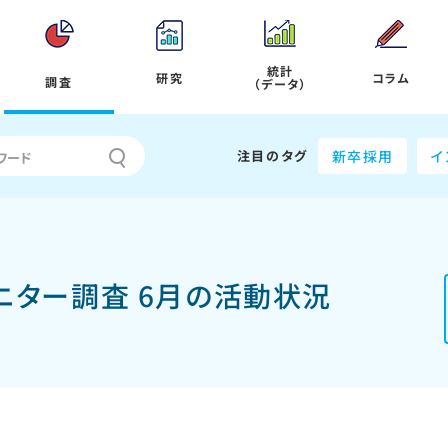
統計
研究
コラム
調査
（データ）
注目のタグ
新卒採用
イ
モニター調査 6月の活動状況