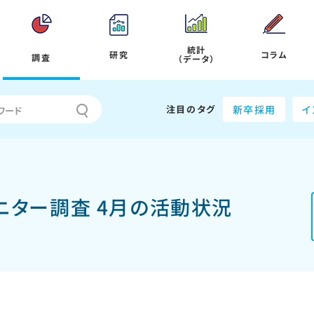
統計
研究
コラム
調査
（データ）
注目のタグ
新卒採用
イ
モニター調査 4月の活動状況