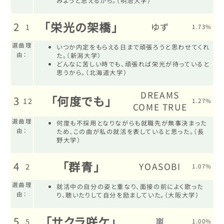
みようと思えるから。（明治大学）
「栄光の架橋」
2
ゆず
1
1.73%
選曲理
いつか内定をもらえる日まで頑張ろうと思わせてくれ
由：
た。（新潟大学）
どんなに苦しい時でも、頑張れば栄光が待っていると
思うから。（北海道大学）
DREAMS
「何度でも」
3
12
1.27%
COME TRUE
選曲理
何度も不採用となりながらも就職先が無事決まった
由：
ため、この曲が私の就活を表していると思った。（長
野大学）
「群青」
4
YOASOBI
2
1.07%
選曲理
就活中の自分の姿と重なり、面接の前によく歌った
由：
り、聴いたりして自分を励ましていた。（大阪大学）
「サクラ咲ケ」
5
嵐
5
1.00%