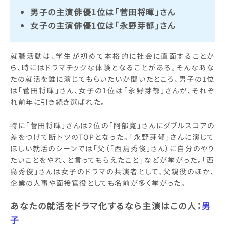
男子の主演俳優1位は「菅田将暉」さん
女子の主演俳優1位は「永野芽郁」さん
就職活動は、学生が初めて本格的に社会に直面することか
ら、時にはドラマチックな体験となることがある。そんなあな
たの就活を誰に演じてもらいたいか聞いたところ、男子の1位
は「菅田将暉」さん、女子の1位は「永野芽郁」さんが、それぞ
れ前年に引き続き選ばれた。
特に「菅田将暉」さんは2位の「阿部寛」さんにダブルスコアの
差をつけて断トツのTOPとなった。「永野芽郁」さんに演じて
ほしい就活のシーンでは「父（「西島秀俊」さん）に自分のやり
たいことをやれ、と言ってもらえたこと」などが挙がった。「西
島秀俊」さんは女子のドラマの共演者として、父親役のほか、
企業の人事や面接官役としても名前が多く挙がった。
あなたの就活をドラマ化するなら主演はこの人：
男
子