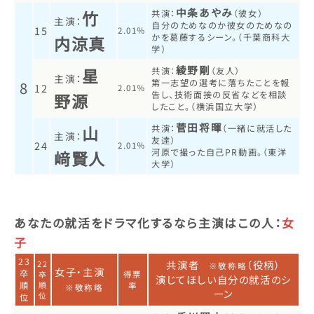
中条あやみ
竹
共演：
（彼女）
主演：
自分のためなのか彼女のためなの
15
2.01％
かを葛藤するシーン。（千葉商科大
内涼真
学）
綾野剛
星
共演：
（友人）
主演：
第一志望の選考に落ちたことを報
8
12
2.01％
告し、技術面接の反省などを相談
野源
したこと。（横浜国立大学）
菅田将暉
山
共演：
（一緒に就活した
主演：
友達）
24
2.01％
河原で撮った自己PR動画。（東洋
﨑賢人
大学）
あなたの就活をドラマ化するなら主演はこの人：
女
子
23
共演者
（役柄）
22
※敬称略
女子・主演
卒
卒
得票
演じてほしい自分の就活のシ
順
順
率
※敬称略
ーン
位
位