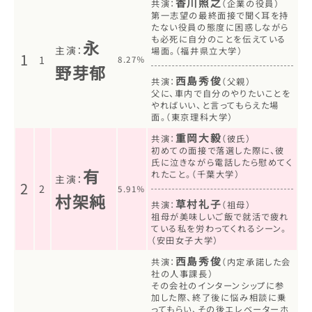
香川照之
共演：
（企業の役員）
第一志望の最終面接で聞く耳を持
たない役員の態度に困惑しながら
も必死に自分のことを伝えている
永
主演：
場面。（福井県立大学）
1
1
8.27％
野芽郁
西島秀俊
共演：
（父親）
父に、車内で自分のやりたいことを
やればいい、と言ってもらえた場
面。（東京理科大学）
重岡大毅
共演：
（彼氏）
初めての面接で落選した際に、彼
氏に泣きながら電話したら慰めてく
有
れたこと。（千葉大学）
主演：
2
2
5.91％
村架純
草村礼子
共演：
（祖母）
祖母が美味しいご飯で就活で疲れ
ている私を労わってくれるシーン。
（安田女子大学）
西島秀俊
共演：
（内定承諾した会
社の人事課長）
その会社のインターンシップに参
加した際、終了後に悩み相談に乗
ってもらい、その後エレベーターホ