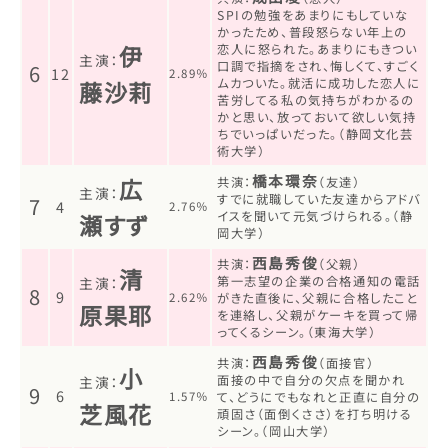
SPIの勉強をあまりにもしていな
かったため、普段怒らない年上の
伊
恋人に怒られた。あまりにもきつい
主演：
口調で指摘をされ、悔しくて、すごく
6
12
2.89％
ムカついた。就活に成功した恋人に
藤沙莉
苦労してる私の気持ちがわかるの
かと思い、放っておいて欲しい気持
ちでいっぱいだった。（静岡文化芸
術大学）
橋本環奈
広
共演：
（友達）
主演：
すでに就職していた友達からアドバ
7
4
2.76％
イスを聞いて元気づけられる。（静
瀬すず
岡大学）
西島秀俊
共演：
（父親）
清
第一志望の企業の合格通知の電話
主演：
8
9
2.62％
がきた直後に、父親に合格したこと
原果耶
を連絡し、父親がケーキを買って帰
ってくるシーン。（東海大学）
西島秀俊
共演：
（面接官）
小
面接の中で自分の欠点を聞かれ
主演：
9
6
1.57％
て、どうにでもなれと正直に自分の
芝風花
頑固さ（面倒くささ）を打ち明ける
シーン。（岡山大学）