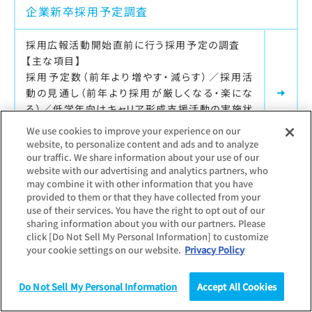
企業新卒採用予定調査
採用広報活動開始直前に行う採用予定の調査
【主な項目】
採用予定数（前年より増やす・減らす）／採用活
動の見通し（前年より採用が厳しくなる・楽にな
る）／低学年向けキャリア形成支援活動の実施状
況
We use cookies to improve your experience on our
website, to personalize content and ads and to analyze
our traffic. We share information about your use of our
website with our advertising and analytics partners, who
may combine it with other information that you have
最新調査更新日：
2026.07.22
provided to them or that they have collected from your
調査対象：
企業
use of their services. You have the right to opt out of our
企業新卒採用活動調査
sharing information about you with our partners. Please
click [Do Not Sell My Personal Information] to customize
your cookie settings on our website.
Privacy Policy
採用選考開始後に行う状況把握に関する調査
【主な項目】
応募状況の前年比較／個別企業セミナー参加者
Do Not Sell My Personal Information
Accept All Cookies
の選考参加率前年比較／内々定辞退率／内々定
調査
統計（データ）
コラム
研究