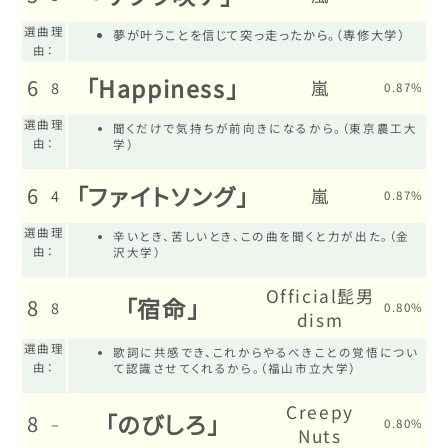
選曲理
夢が叶うことを信じて突っ走ったから。（専修大学）
由：
「Happiness」
6
嵐
8
0.87%
選曲理
聞くだけで気持ちが前向きになるから。（東京農工大
由：
学）
「ファイトソング」
6
嵐
4
0.87%
選曲理
辛いとき、苦しいとき、この曲を聞くと力が出た。（金
由：
沢大学）
Official髭男
「宿命」
8
8
0.80%
dism
選曲理
歌詞に共感でき、これからやるべきことの覚悟につい
由：
て認識させてくれるから。（福山市立大学）
Creepy
「のびしろ」
8
–
0.80%
Nuts