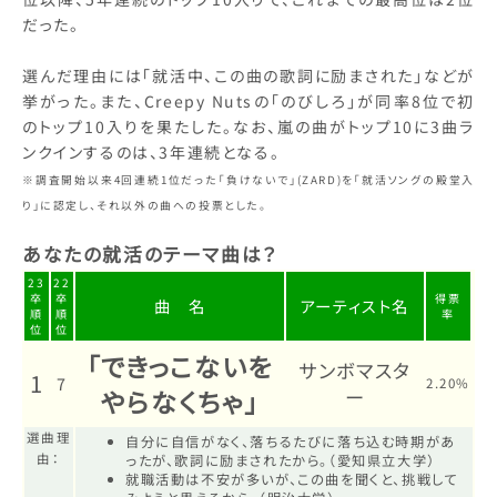
だった。
選んだ理由には「就活中、この曲の歌詞に励まされた」などが
挙がった。また、Creepy Nutsの「のびしろ」が同率8位で初
のトップ10入りを果たした。なお、嵐の曲がトップ10に3曲ラ
ンクインするのは、3年連続となる。
※調査開始以来4回連続1位だった「負けないで」(ZARD)を「就活ソングの殿堂入
り」に認定し、それ以外の曲への投票とした。
あなたの就活のテーマ曲は？
23
22
卒
卒
得票
曲 名
アーティスト名
順
順
率
位
位
「できっこないを
サンボマスタ
1
7
2.20%
やらなくちゃ」
ー
選曲理
自分に自信がなく、落ちるたびに落ち込む時期があ
由：
ったが、歌詞に励まされたから。（愛知県立大学）
就職活動は不安が多いが、この曲を聞くと、挑戦して