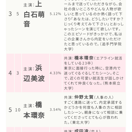
上
ールまで送っていただきながら、会
主演：
社の良いところやどんな人物が欲
3
白石萌
5
5.12％
しいと思っているのか熱く語って下
さり「あなたは、どうしたいですか？
音
じっくり考えてみて下さい」とおっし
ゃったシーンを演じて欲しいです。
このエピソードがきっかけで、私は
この企業さんから内定をいただけ
たと思っているので。（追手門学院
大学）
橋本環奈
共演：
（エアライン就活
をしている23卒）
浜
東京に面接行った時に、空港内で
主演：
4
3
4.33％
迷ってぐるぐるしてたシーン。そこ
辺美波
で、近くの可愛い就活生が話しかけ
てくれて仲良くなった。（熊本県立
大学）
仲野太賀
共演：
（人事の人）
橋
すごく進路に迷って、内定承諾する
主演：
かどうかを何度も人事の方に相談
5
10
3.54％
したシーン。親身になって相談に乗
本環奈
ってくださってとても心が救われ
た。（東北大学）
成田凌
共演：
（恋人）