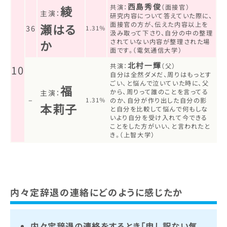
西島秀俊
綾
共演：
（面接官）
主演：
研究内容について答えていた際に、
面接官の方が、伝えた内容以上を
瀬はる
36
1.31％
汲み取って下さり、自分の中の整理
か
されていない内容が整理された場
面です。（電気通信大学）
北村一輝
共演：
（父）
10
自分は全然ダメだ、周りはもっとす
ごい、と悩んで泣いていた時に、父
福
から、周りって誰のことを言ってる
主演：
–
1.31％
のか、自分が作り出した自分の影
本莉子
と自分を比較して悩んで何もしな
いより自分を受け入れて今できる
ことをした方がいい、と言われたと
き。（上智大学）
内々定辞退の連絡にどのように感じたか
内々定辞退の連絡をするとき「申し訳ない気