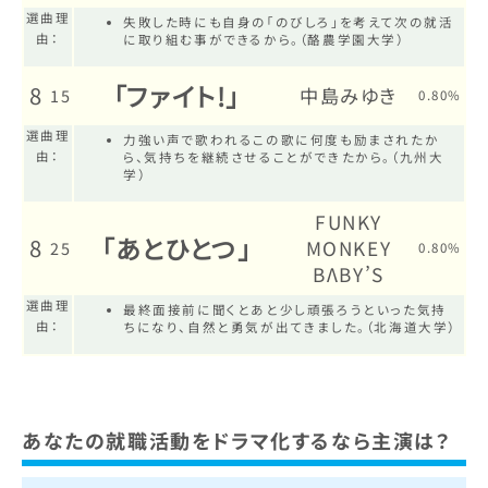
選曲理
失敗した時にも自身の「のびしろ」を考えて次の就活
由：
に取り組む事ができるから。（酪農学園大学）
「ファイト!」
8
中島みゆき
15
0.80%
選曲理
力強い声で歌われるこの歌に何度も励まされたか
由：
ら、気持ちを継続させることができたから。（九州大
学）
FUNKY
「あとひとつ」
8
MONKEY
25
0.80%
BΛBY’S
選曲理
最終面接前に聞くとあと少し頑張ろうといった気持
由：
ちになり、自然と勇気が出てきました。（北海道大学）
あなたの就職活動をドラマ化するなら主演は？