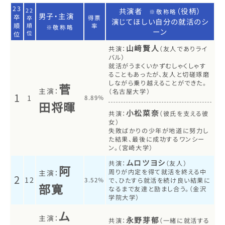
23
共演者
（役柄）
22
※敬称略
男子・主演
卒
卒
得票
演じてほしい自分の就活のシ
順
順
率
※敬称略
ーン
位
位
山﨑賢人
共演：
（友人でありライ
バル）
就活がうまくいかずむしゃくしゃす
ることもあったが、友人と切磋琢磨
しながら乗り越えることができた。
菅
主演：
（名古屋大学）
1
1
8.89％
田将暉
小松菜奈
共演：
（彼氏を支える彼
女）
失敗ばかりの少年が地道に努力し
た結果、最後に成功するワンシー
ン。（宮崎大学）
ムロツヨシ
共演：
（友人）
阿
周りが内定を得て就活を終える中
主演：
2
12
3.52％
で、ひたすら就活を続け良い結果に
部寛
なるまで友達と励まし合う。（金沢
学院大学）
ム
主演：
永野芽郁
共演：
（一緒に就活する