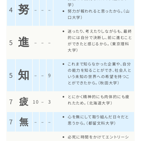
学）
努
4
–
–
–
努力が報われると思ったから。（山
口大学）
迷ったり、考えたりしながらも、最終
的には自分で決断し、前に進むこと
進
5
–
–
–
ができたと感じるから。（東京理科
大学）
これまで知らなかった企業や、自分
の能力を知ることができ、社会人と
知
5
–
–
9
いう未知の世界への希望を持つこ
とができたから。（秋田大学）
とにかく精神的にも肉体的にも疲
疲
7
10
–
3
れたため。（北海道大学）
心を無にして取り組んだ日々だと
無
7
–
–
–
思うから。（都留文科大学）
必死に時間をかけてエントリーシ