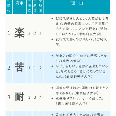
卒
卒
卒
卒
漢字
理 由
順
順
順
順
位
位
位
位
就職活動をしんどい、大変だとは考
えず、自分の将来について考え夢が
広がる楽しいことだと捉えて、活動
楽
1
2
2
1
していたから。（京都府立大学）
就職先で働くのが楽しみ。（宮崎大
学）
学業との両立に非常に苦労したか
ら。（北海道大学）
苦
2
辛いし苦しいし苦労に苦戦している
1
1
2
し、今のところ、苦行になっている
ため。（武蔵野美術大学）
選考を受け続け、忍耐力を養えたと
思えるから。（東京経済大学）
耐
3
3
3
4
緊張感やプレッシャーに耐えた。
（東北医科薬科大学）
妥協せず努力したため。（金沢大