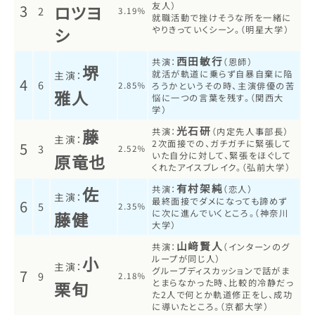
友人）
3
ロツヨ
2
3.19％
就職活動で挫けそうな所を一緒に
シ
やりきっていくシーン。（明星大学）
西田敏行
共演：
（恩師）
堺
就活が軌道に乗らず自暴自棄に陥
主演：
4
6
2.85％
ろうかというその時、主演俳優の苦
雅人
悩に一つの言葉を残す。（関西大
学）
光石研
藤
共演：
（内定先人事部長）
主演：
2次面接での、ガチガチに緊張して
5
3
2.52％
いた自分に対して、緊張をほぐして
原竜也
くれたアイスブレイク。（弘前大学）
有村架純
佐
共演：
（恋人）
主演：
最終面接でダメになっても諦めず
6
5
2.35％
に次に進んでいくところ。（神奈川
藤健
大学）
山﨑賢人
共演：
（インターンのグ
小
ループが同じ人）
主演：
グループディスカッションで話がま
7
9
2.18％
とまらなかった時、比較的冷静だっ
栗旬
た2人で何とか軌道修正をし、成功
に導いたところ。（京都大学）