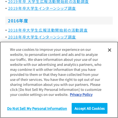
2019年卒 大学生広報活動開始前の活動調査
2019年卒大学生インターンシップ調査
2016年度
2018年卒大学生広報活動開始前の活動調査
2018年卒大学生インターンシップ調査
We use cookies to improve your experience on our
website, to personalize content and ads and to analyze
our traffic. We share information about your use of our
website with our advertising and analytics partners, who
同カテゴリの調査一覧
may combine it with other information that you have
provided to them or that they have collected from your
use of their services. You have the right to opt out of our
最新調査更新日：
2025.09.26
sharing information about you with our partners. Please
調査対象：
企業
個人
学生
click [Do Not Sell My Personal Information] to customize
新卒採用 総括レポート
your cookie settings on our website.
Privacy Policy
新卒採用について状況や見通しをまとめた総括
Do Not Sell My Personal Information
Accept All Cookies
【主な項目】
調査
統計（データ）
コラム
研究