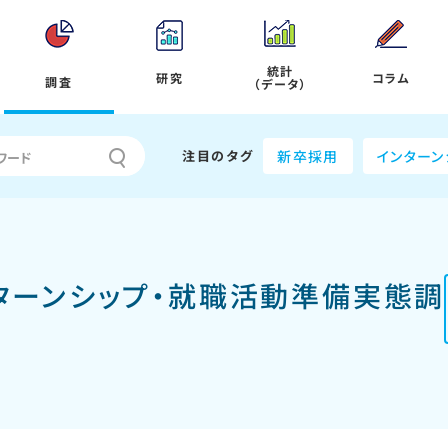
統計
研究
コラム
調査
（データ）
注目のタグ
新卒採用
インターン
ンターンシップ・就職活動準備実態調