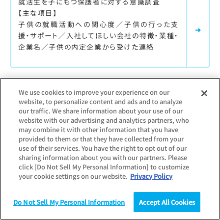
就活生を子にもつ保護者に対する意識調査
【主な項目】
子供の就職活動への関心度／子供の行った支
援・サポート／入社してほしい会社の特徴・業種・
企業名／子供の内定企業から受けた連絡
最新調査更新日：
2026.07.31
We use cookies to improve your experience on our
調査対象：
学生
website, to personalize content and ads and to analyze
our traffic. We share information about your use of our
内定者意識調査
website with our advertising and analytics partners, who
may combine it with other information that you have
内定を保有している学生を対象に実施した意識
provided to them or that they have collected from your
調査
use of their services. You have the right to opt out of our
sharing information about you with our partners. Please
【主な項目】
click [Do Not Sell My Personal Information] to customize
内々定保有社数／入社意欲の高まるPR／インタ
your cookie settings on our website.
Privacy Policy
ーンシップ・仕事体験の影響
Do Not Sell My Personal Information
Accept All Cookies
調査
統計（データ）
コラム
研究