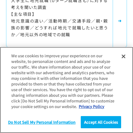
大学生に地元就職（Uターン就職含む）に対する
考えを聞いた調査
【主な項目】
地元意識の違い／活動時期／交通手段／親・親
族の影響／どうすれば地元で就職したいと思う
か／地元以外の地域での就職
We use cookies to improve your experience on our
最新調査更新日：
2026.05.19
website, to personalize content and ads and to analyze
our traffic. We share information about your use of our
調査対象：
学生
website with our advertising and analytics partners, who
大学生業界イメージ調査
may combine it with other information that you have
provided to them or that they have collected from your
大学生に業界イメージを聞いた調査
use of their services. You have the right to opt out of our
sharing information about you with our partners. Please
【主な項目】
click [Do Not Sell My Personal Information] to customize
インターンシップに参加したことのある業界／就
your cookie settings on our website.
Privacy Policy
職先として検討したことのある業界／志望業界
の変化／各業界のプラスイメージ・マイナスイメ
Do Not Sell My Personal Information
Accept All Cookies
ージ
調査
統計（データ）
コラム
研究