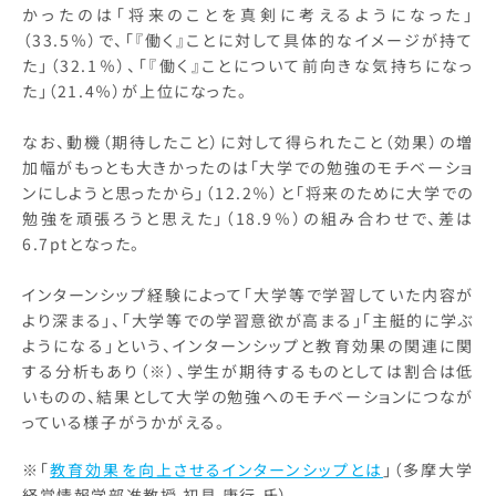
かったのは「将来のことを真剣に考えるようになった」
（33.5％）で、「『働く』ことに対して具体的なイメージが持て
た」（32.1％）、「『働く』ことについて前向きな気持ちになっ
た」（21.4％）が上位になった。
なお、動機（期待したこと）に対して得られたこと（効果）の増
加幅がもっとも大きかったのは「大学での勉強のモチベーショ
ンにしようと思ったから」（12.2％）と「将来のために大学での
勉強を頑張ろうと思えた」（18.9％）の組み合わせで、差は
6.7ptとなった。
インターンシップ経験によって「大学等で学習していた内容が
より深まる」、「大学等での学習意欲が高まる」「主艇的に学ぶ
ようになる」という、インターンシップと教育効果の関連に関
する分析もあり（※）、学生が期待するものとしては割合は低
いものの、結果として大学の勉強へのモチベーションにつなが
っている様子がうかがえる。
※「
教育効果を向上させるインターンシップとは
」（多摩大学
経営情報学部准教授 初見 康行 氏）