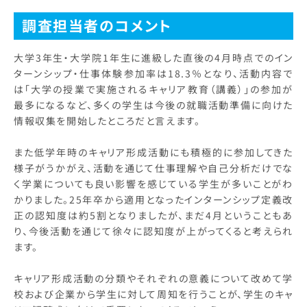
調査担当者のコメント
大学3年生・大学院1年生に進級した直後の4月時点でのイン
ターンシップ・仕事体験参加率は18.3％となり、活動内容で
は「大学の授業で実施されるキャリア教育（講義）」の参加が
最多になるなど、多くの学生は今後の就職活動準備に向けた
情報収集を開始したところだと言えます。
また低学年時のキャリア形成活動にも積極的に参加してきた
様子がうかがえ、活動を通じて仕事理解や自己分析だけでな
く学業についても良い影響を感じている学生が多いことがわ
かりました。25年卒から適用となったインターンシップ定義改
正の認知度は約5割となりましたが、まだ4月ということもあ
り、今後活動を通じて徐々に認知度が上がってくると考えられ
ます。
キャリア形成活動の分類やそれぞれの意義について改めて学
校および企業から学生に対して周知を行うことが、学生のキャ