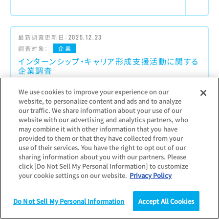
最新調査更新日：
2025.12.23
調査対象：
企業
インターンシップ・キャリア形成支援活動に関する
企業調査
We use cookies to improve your experience on our
インターンシップをはじめとする学生へのキャリ
website, to personalize content and ads and to analyze
ア形成支援活動に対する企業の取り組み状況を
our traffic. We share information about your use of our
調査
website with our advertising and analytics partners, who
【主な項目】
may combine it with other information that you have
provided to them or that they have collected from your
インターンシップその他の実施状況／大学1・2年
use of their services. You have the right to opt out of our
生（低学年）向けキャリア形成支援活動の実施状
sharing information about you with our partners. Please
況／小学校・中学校・高校でのキャリア教育の実
click [Do Not Sell My Personal Information] to customize
施状況
your cookie settings on our website.
Privacy Policy
Do Not Sell My Personal Information
Accept All Cookies
調査
統計（データ）
コラム
研究
最新調査更新日：
2026.07.21