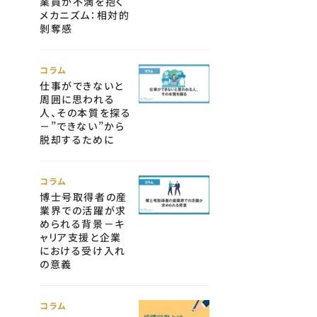
業員が不満を抱く
メカニズム：相対的
剝奪感
コラム
仕事ができないと
周囲に思われる
人、その本質を探る
－”できない”から
脱却するために
コラム
博士号取得者の産
業界での活躍が求
められる背景－キ
ャリア支援と企業
における受け入れ
の意義
コラム