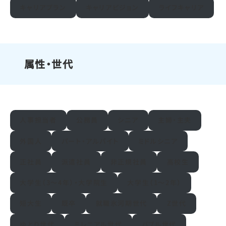
キャリアプラン
キャリアビジョン
ライフキャリア
属性・世代
人事担当者
公務員
シニア
主婦・主夫
外国人
パート・アルバイト
ミドルシニア
正社員
派遣社員
非正規社員
高校生
大学生（3～4年）・大学院生
大学生（1～2年）
短大生
既卒
就職氷河期世代
Z世代
ゆとり世代
ミレニアル世代
バブル世代