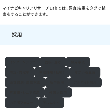
マイナビキャリアリサーチLabでは、調査結果をタグで検
索をすることができます。
採用
インターンシップ
面接・選考
採用手法
内定・内定率
中途採用（転職）
障がい者雇用
適性試験・適性検査
新卒採用
アルバイト採用
再雇用・シニア採用
外国人採用
内定者フォロー
アルムナイ