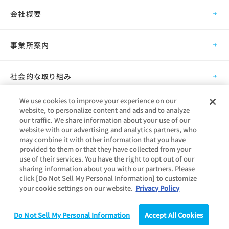
会社概要
事業所案内
社会的な取り組み
We use cookies to improve your experience on our
採用情報
website, to personalize content and ads and to analyze
our traffic. We share information about your use of our
website with our advertising and analytics partners, who
グループ会社
may combine it with other information that you have
provided to them or that they have collected from your
use of their services. You have the right to opt out of our
sharing information about you with our partners. Please
click [Do Not Sell My Personal Information] to customize
your cookie settings on our website.
Privacy Policy
Copyright © Mynavi Corporation
Do Not Sell My Personal Information
Accept All Cookies
調査
統計（データ）
コラム
研究