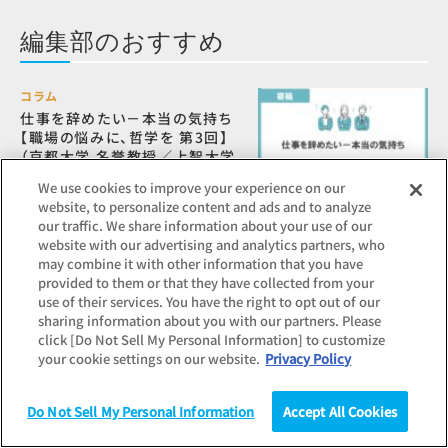
編集部のおすすめ
コラム
仕事を辞めたい－本当の気持ち
【職場の悩みに、哲学を 第3回】
（京都大学 名誉教授／上智大学
グリーフケア研究所 副所長 西平
We use cookies to improve your experience on our
直氏）
website, to personalize content and ads and to analyze
our traffic. We share information about your use of our
website with our advertising and analytics partners, who
may combine it with other information that you have
コラム
provided to them or that they have collected from your
評価も給与も十分なはずなの
use of their services. You have the right to opt out of our
に、従業員が不満を抱くメカニズ
sharing information about you with our partners. Please
ム：相対的剝奪感
click [Do Not Sell My Personal Information] to customize
your cookie settings on our website.
Privacy Policy
コラム
Do Not Sell My Personal Information
Accept All Cookies
仕事ができないと周囲に思われ
る人、その本質を探る－”できな
調査
統計（データ）
コラム
研究