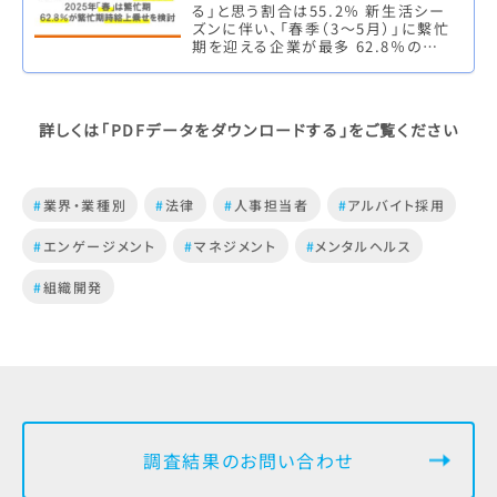
る」と思う割合は55.2％ 新生活シー
ズンに伴い、「春季（3～5月）」に繫忙
期を迎える企業が最多 62.8％の企
業が、繁忙期の人手不足に備え時給
上乗せを検討。上乗…
詳しくは「PDFデータをダウンロードする」をご覧ください
#
業界・業種別
#
法律
#
人事担当者
#
アルバイト採用
#
エンゲージメント
#
マネジメント
#
メンタルヘルス
#
組織開発
調査結果のお問い合わせ