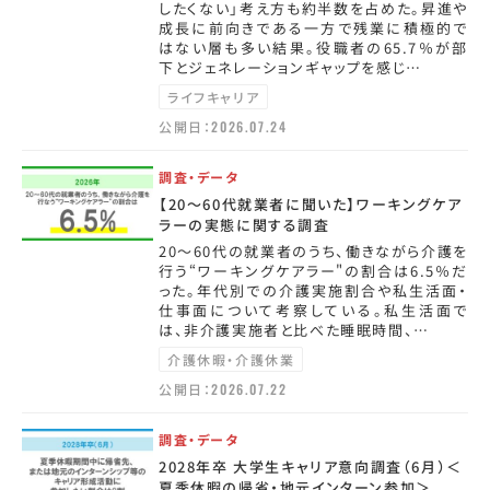
したくない」考え方も約半数を占めた。昇進や
成長に前向きである一方で残業に積極的で
はない層も多い結果。役職者の65.7％が部
下とジェネレーションギャップを感じ…
ライフキャリア
公開日：
2026.07.24
調査・データ
【20～60代就業者に聞いた】ワーキングケア
ラーの実態に関する調査
20～60代の就業者のうち、働きながら介護を
行う“ワーキングケアラー"の割合は6.5％だ
った。年代別での介護実施割合や私生活面・
仕事面について考察している。私生活面で
は、非介護実施者と比べた睡眠時間、…
介護休暇・介護休業
公開日：
2026.07.22
調査・データ
2028年卒 大学生キャリア意向調査（6月）＜
夏季休暇の帰省・地元インターン参加＞