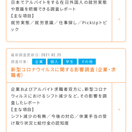
日本でアルバイトをする在日外国人の就労実態
や意識を把握できる調査レポート
【主な項目】
就労実態／就労意識／仕事探し／PickUpトピ
ック
最新調査更新日：
2021.02.25
調査対象：
企業
個人
学生
その他
新型コロナウイルスに関する影響調査（企業・求
職者）
企業およびアルバイト求職者双方に、新型コロナ
ウィルスにおけるシフト減少など、その影響を調
査したレポート
【主な項目】
シフト減少の有無／今後の対応／休業手当の受
け取り状況と給付金の認知度