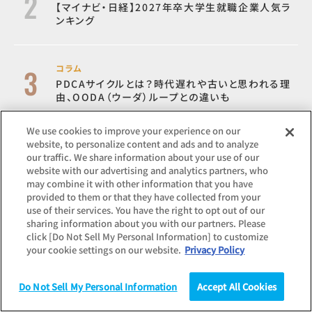
【マイナビ・日経】2027年卒大学生就職企業人気ラ
ンキング
コラム
PDCAサイクルとは？時代遅れや古いと思われる理
由、OODA（ウーダ）ループとの違いも
We use cookies to improve your experience on our
website, to personalize content and ads and to analyze
コラム
our traffic. We share information about your use of our
日本におけるリモートワークの現状、メリットとデメ
website with our advertising and analytics partners, who
リットについて
may combine it with other information that you have
provided to them or that they have collected from your
use of their services. You have the right to opt out of our
コラム
sharing information about you with our partners. Please
30代前後に訪れる「クォーターライフクライシス」の
click [Do Not Sell My Personal Information] to customize
乗り越え方
your cookie settings on our website.
Privacy Policy
Do Not Sell My Personal Information
Accept All Cookies
調査
統計（データ）
コラム
研究