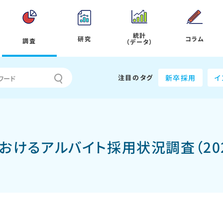
統計
研究
コラム
調査
（データ）
注目のタグ
新卒採用
イ
におけるアルバイト採用状況調査（20