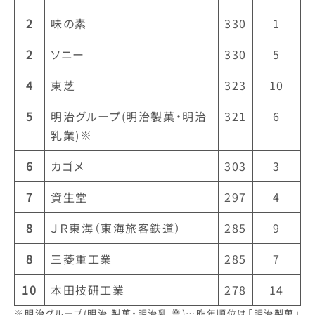
2
味の素
330
1
2
ソニー
330
5
4
東芝
323
10
5
明治グループ(明治製菓・明治
321
6
乳業)※
6
カゴメ
303
3
7
資生堂
297
4
8
ＪＲ東海（東海旅客鉄道）
285
9
8
三菱重工業
285
7
10
本田技研工業
278
14
※明治グループ(明治 製菓・明治乳 業)…昨年順位は「明治製菓」