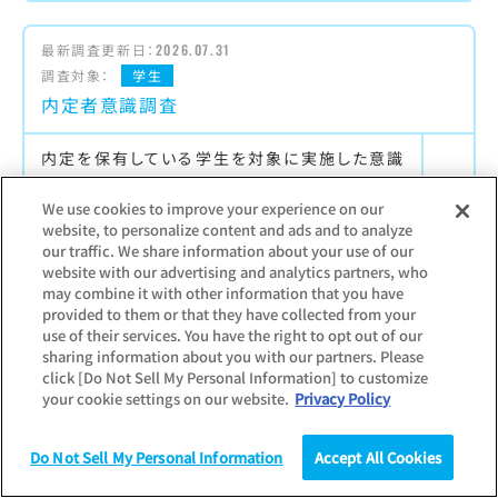
最新調査更新日：
2026.07.31
調査対象：
学生
内定者意識調査
内定を保有している学生を対象に実施した意識
調査
【主な項目】
We use cookies to improve your experience on our
website, to personalize content and ads and to analyze
内々定保有社数／入社意欲の高まるPR／インタ
our traffic. We share information about your use of our
ーンシップ・仕事体験の影響
website with our advertising and analytics partners, who
may combine it with other information that you have
provided to them or that they have collected from your
use of their services. You have the right to opt out of our
sharing information about you with our partners. Please
最新調査更新日：
2025.12.11
click [Do Not Sell My Personal Information] to customize
調査対象：
個人
your cookie settings on our website.
Privacy Policy
入社半年後調査
Do Not Sell My Personal Information
Accept All Cookies
学生就職モニターのその後（卒業・入社半年後）
調査
統計（データ）
コラム
研究
を調査