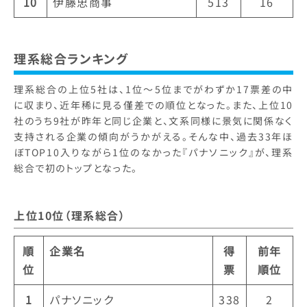
10
伊藤忠商事
513
16
理系総合ランキング
理系総合の上位5社は、1位～5位までがわずか17票差の中
に収まり、近年稀に見る僅差での順位となった。また、上位10
社のうち9社が昨年と同じ企業と、文系同様に景気に関係なく
支持される企業の傾向がうかがえる。そんな中、過去33年ほ
ぼTOP10入りながら1位のなかった『パナソニック』が、理系
総合で初のトップとなった。
上位10位（理系総合）
順
企業名
得
前年
位
票
順位
1
パナソニック
338
2