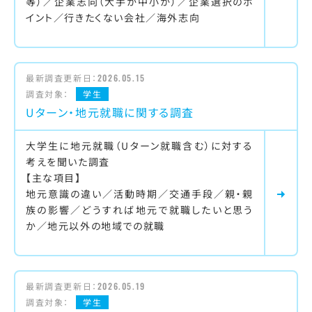
等）／企業志向（大手か中小か）／企業選択のポ
イント／行きたくない会社／海外志向
最新調査更新日：
2026.05.15
調査対象：
学生
Uターン・地元就職に関する調査
大学生に地元就職（Uターン就職含む）に対する
考えを聞いた調査
【主な項目】
地元意識の違い／活動時期／交通手段／親・親
族の影響／どうすれば地元で就職したいと思う
か／地元以外の地域での就職
最新調査更新日：
2026.05.19
調査対象：
学生