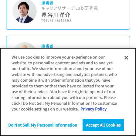
担当者
キャリアリサーチLab研究員
長谷川洋介
YOSUKE HASEGAWA
担当者
キャリアリサーチLab編集部
片山久也
We use cookies to improve your experience on our
website, to personalize content and ads and to analyze
HISANARI KATAYAMA
our traffic. We share information about your use of our
website with our advertising and analytics partners, who
may combine it with other information that you have
#
大学生（3～4年生）・大学院生
provided to them or that they have collected from your
use of their services. You have the right to opt out of our
sharing information about you with our partners. Please
click [Do Not Sell My Personal Information] to customize
your cookie settings on our website.
Privacy Policy
Do Not Sell My Personal Information
Accept All Cookies
調査結果のお問い合わせ
調査
統計（データ）
コラム
研究