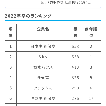
区、代表取締役 社長執行役員：土屋
芳明）は、株式会社 日本経済新聞社
（本社：東京都千代田区、代表取…
2022年卒のランキング
順
企業名
得
前年順
位
票
位
1
日本生命保険
653
2
2
Ｓｋｙ
538
1
3
積水ハウス
413
3
4
任天堂
326
5
5
アシックス
290
6
6
住友生命保険
286
17