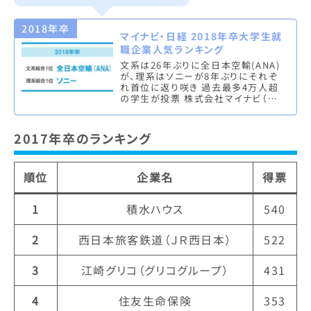
2018年卒
マイナビ・日経 2018年卒大学生就
職企業人気ランキング
文系は26年ぶりに全日本空輸(ANA)
が、理系はソニーが8年ぶりにそれぞ
れ首位に返り咲き 過去最多4万人超
の学生が投票 株式会社マイナビ（本
社：東京都千代田区、代表取締役社
長：中川信行）は、株式会社 …
2017年卒のランキング
順位
企業名
得票
1
積水ハウス
540
2
西日本旅客鉄道（ＪＲ西日本）
522
3
江崎グリコ（グリコグループ）
431
4
住友生命保険
353