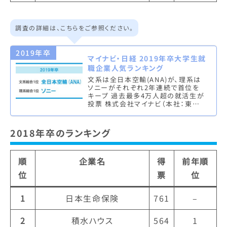
調査の詳細は、こちらをご参照ください。
2019年卒
マイナビ・日経 2019年卒大学生就
職企業人気ランキング
文系は全日本空輸(ANA)が、理系は
ソニーがそれぞれ2年連続で首位を
キープ 過去最多4万人超の就活生が
投票 株式会社マイナビ（本社：東京
都千代田区、代表取締役社長：中川
信行）は、株式会社 日本経済新聞…
2018年卒のランキング
順
企業名
得
前年順
位
票
位
1
日本生命保険
761
–
2
積水ハウス
564
1