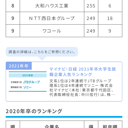
8
大和ハウス工業
255
6
9
ＮＴＴ西日本グループ
249
18
9
ワコール
249
9
調査の詳細は、こちらをご参照ください。
2021年卒
マイナビ・日経 2021年卒大学生就
職企業人気ランキング
文系1位は2年連続でJTBグループ
理系1位は4年連続でソニー 株式会
社マイナビ（本社：東京都千代田区、
代表取締役社長：中川信行）は、株式
会社 日本経済新聞社（本社：東京都
千代田区、代表取締役社長：岡…
2020年卒のランキング
順
企業名
得
前年順