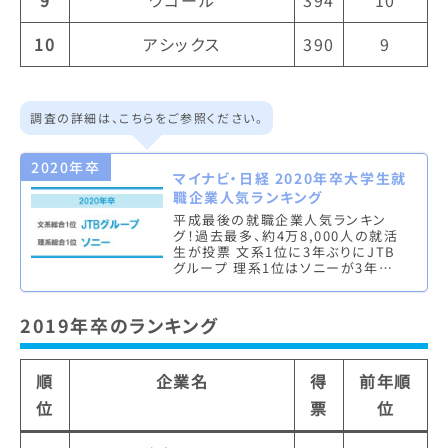
9
ワコール
394
10
10
アシックス
390
9
調査の詳細は、こちらをご参照ください。
2020年卒
マイナビ・日経 2020年卒大学生就
職企業人気ランキング
平成最後の就職企業人気ランキン
グ！過去最多、約4万8,000人の就活
生が投票 文系1位に3年ぶりにJTB
グループ 理系1位はソニーが3年連
続1位 株式会社マイナビ（本社：東京
都千代田区、代表取締役社長…
2019年卒のランキング
順
企業名
得
前年順
位
票
位