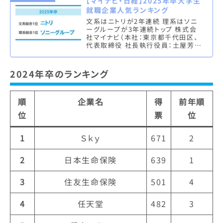
【マイナビ・日経】2025年卒大学生
就職企業人気ランキング
文系はニトリが2年連続 理系はソニ
ーグループが3年連続トップ 株式会
社マイナビ（本社：東京都千代田区、
代表取締役 社長執行役員：土屋芳
明）は、株式会社 日本経済新聞社
（本社：東京都千代田区、代表取締
役…
2024年卒のランキング
順
企業名
得
前年順
位
票
位
1
Ｓｋｙ
671
2
2
日本生命保険
639
1
3
住友生命保険
501
4
4
任天堂
482
3