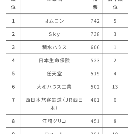
位
票
位
1
オムロン
742
5
2
Ｓｋｙ
738
3
3
積水ハウス
606
1
4
日本生命保険
523
2
5
任天堂
519
4
6
大和ハウス工業
502
13
7
西日本旅客鉄道（ＪＲ西日
481
6
本）
8
江崎グリコ
451
8