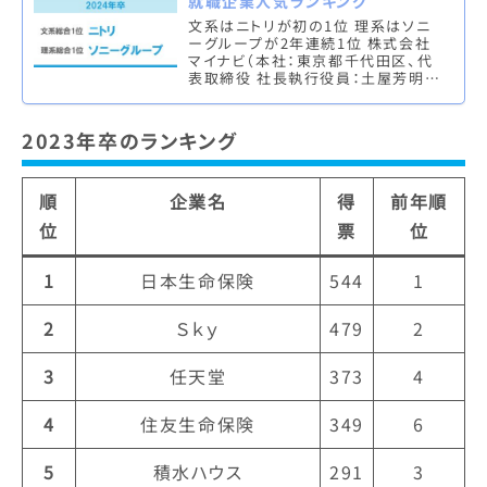
就職企業人気ランキング
文系はニトリが初の1位 理系はソニ
ーグループが2年連続1位 株式会社
マイナビ（本社：東京都千代田区、代
表取締役 社長執行役員：土屋芳明）
は、株式会社 日本経済新聞社（本
社：東京都千代田区、代表取締役
社…
2023年卒のランキング
順
企業名
得
前年順
位
票
位
1
日本生命保険
544
1
2
Ｓｋｙ
479
2
3
任天堂
373
4
4
住友生命保険
349
6
5
積水ハウス
291
3