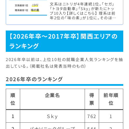
文系はニトリが4年連続1位。「セガ」
「トヨタ自動車」「Sky」が新たにトッ
プ10入り【詳しくはこちら】 理系は前
年2位の「味の素」が1位に。そのほか
自動車関連企業が人気の傾向【詳し
くはこちら】 株式会…
【2026年卒～2017年卒】関西エリアの
ランキング
2026年卒以前は、上位10社の就職企業人気ランキングを抽
出している。（掲載社名は発表当時のもの）
2026年卒のランキング
順
企業名
得
前年順
位
票
位
1
Ｓｋｙ
762
1
2
パナソニックグループ
544
2