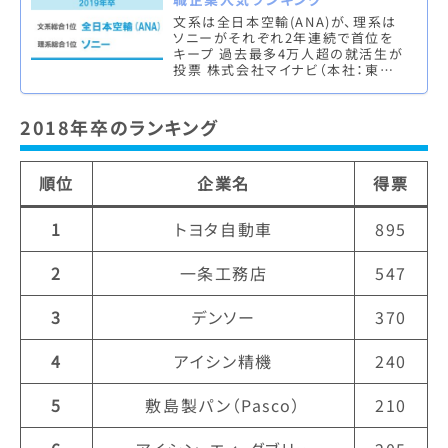
文系は全日本空輸(ANA)が、理系は
ソニーがそれぞれ2年連続で首位を
キープ 過去最多4万人超の就活生が
投票 株式会社マイナビ（本社：東京
都千代田区、代表取締役社長：中川
信行）は、株式会社 日本経済新聞…
2018年卒のランキング
順位
企業名
得票
1
トヨタ自動車
895
2
一条工務店
547
3
デンソー
370
4
アイシン精機
240
5
敷島製パン（Pasco）
210