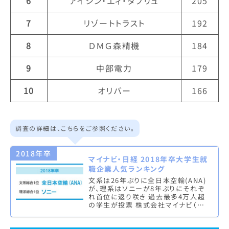
6
アイシン・エィ・ダブリュ
205
7
リゾートトラスト
192
8
ＤＭＧ森精機
184
9
中部電力
179
10
オリバー
166
調査の詳細は、こちらをご参照ください。
2018年卒
マイナビ・日経 2018年卒大学生就
職企業人気ランキング
文系は26年ぶりに全日本空輸(ANA)
が、理系はソニーが8年ぶりにそれぞ
れ首位に返り咲き 過去最多4万人超
の学生が投票 株式会社マイナビ（本
社：東京都千代田区、代表取締役社
長：中川信行）は、株式会社 …