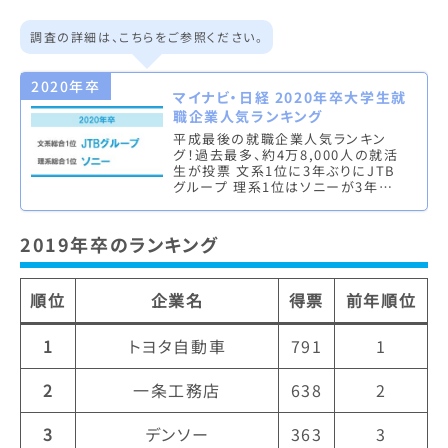
調査の詳細は、こちらをご参照ください。
2020年卒
マイナビ・日経 2020年卒大学生就
職企業人気ランキング
平成最後の就職企業人気ランキン
グ！過去最多、約4万8,000人の就活
生が投票 文系1位に3年ぶりにJTB
グループ 理系1位はソニーが3年連
続1位 株式会社マイナビ（本社：東京
都千代田区、代表取締役社長…
2019年卒のランキング
順位
企業名
得票
前年順位
1
トヨタ自動車
791
1
2
一条工務店
638
2
3
デンソー
363
3