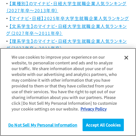
【業種別】のマイナビ・日経大学生就職企業人気ランキング
（2027年卒～2013年卒）
【マイナビ・日経】2025年卒大学生就職企業人気ランキング
【文系学生】のマイナビ・日経大学生就職企業人気ランキン
グ（2027年卒～2011年卒）
【理系学生】のマイナビ・日経大学生就職企業人気ランキン
グ（2027年卒～2011年卒）
We use cookies to improve your experience on our
2023年度
website, to personalize content and ads and to analyze
our traffic. We share information about your use of our
【九州・沖縄エリア】のマイナビ・日経大学生就職企業人気ラ
website with our advertising and analytics partners, who
ンキング（2027年卒～2017年卒）
may combine it with other information that you have
provided to them or that they have collected from your
【中国・四国エリア】のマイナビ・日経大学生就職企業人気ラ
use of their services. You have the right to opt out of our
ンキング（2027年卒～2017年卒）
sharing information about you with our partners. Please
【関西エリア】のマイナビ・日経大学生就職企業人気ランキ
click [Do Not Sell My Personal Information] to customize
your cookie settings on our website.
Privacy Policy
ング（2027年卒～2017年卒）
【北陸エリア】のマイナビ・日経大学生就職企業人気ランキ
ング（2027年卒～2018年卒）
Do Not Sell My Personal Information
Accept All Cookies
調査
統計（データ）
コラム
研究
【東海エリア】のマイナビ・日経大学生就職企業人気ランキ