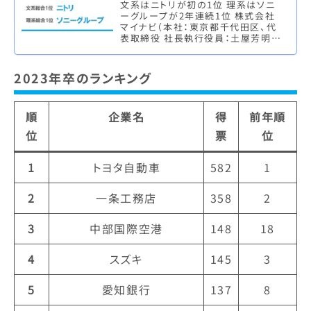
文系はニトリが初の1位 理系はソニ
ーグループが2年連続1位 株式会社
マイナビ（本社：東京都千代田区、代
表取締役 社長執行役員：土屋芳明）
は、株式会社 日本経済新聞社（本
社：東京都千代田区、代表取締役
社…
2023年卒のランキング
順
企業名
得
前年順
位
票
位
1
トヨタ自動車
582
1
2
一条工務店
358
2
3
中部国際空港
148
18
4
スズキ
145
3
5
愛知銀行
137
8