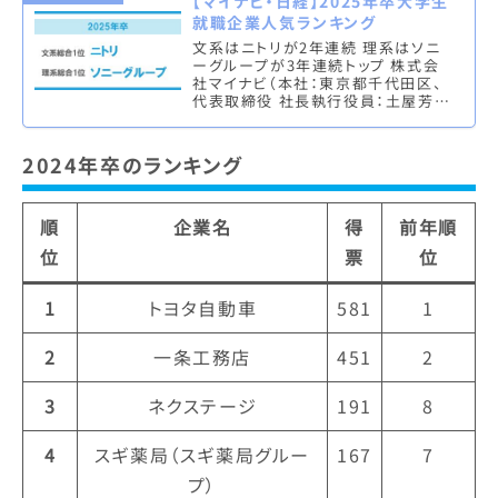
【マイナビ・日経】2025年卒大学生
就職企業人気ランキング
文系はニトリが2年連続 理系はソニ
ーグループが3年連続トップ 株式会
社マイナビ（本社：東京都千代田区、
代表取締役 社長執行役員：土屋芳
明）は、株式会社 日本経済新聞社
（本社：東京都千代田区、代表取締
役…
2024年卒のランキング
順
企業名
得
前年順
位
票
位
1
トヨタ自動車
581
1
2
一条工務店
451
2
3
ネクステージ
191
8
4
スギ薬局（スギ薬局グルー
167
7
プ）