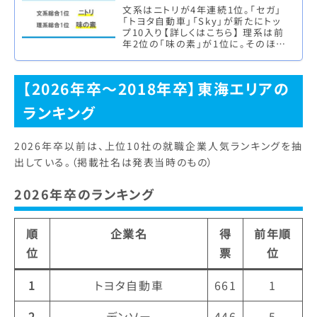
文系はニトリが4年連続1位。「セガ」
「トヨタ自動車」「Sky」が新たにトッ
プ10入り【詳しくはこちら】 理系は前
年2位の「味の素」が1位に。そのほか
自動車関連企業が人気の傾向【詳し
くはこちら】 株式会…
【2026年卒～2018年卒】東海エリアの
ランキング
2026年卒以前は、上位10社の就職企業人気ランキングを抽
出している。（掲載社名は発表当時のもの）
2026年卒のランキング
順
企業名
得
前年順
位
票
位
1
トヨタ自動車
661
1
2
デンソー
446
5