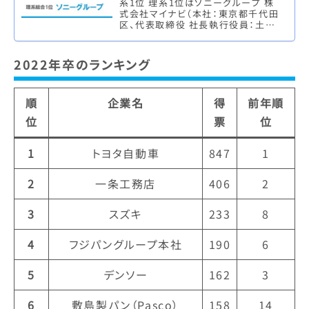
系1位 理系1位はソニーグループ 株
式会社マイナビ（本社：東京都千代田
区、代表取締役 社長執行役員：土屋
芳明）は、株式会社 日本経済新聞社
（本社：東京都千代田区、代表取…
2022年卒のランキング
順
企業名
得
前年順
位
票
位
1
トヨタ自動車
847
1
2
一条工務店
406
2
3
スズキ
233
8
4
フジパングループ本社
190
6
5
デンソー
162
3
6
敷島製パン（Pasco）
158
14