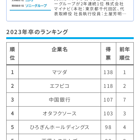
ーグループが2年連続1位 株式会社
マイナビ（本社：東京都千代田区、代
表取締役 社長執行役員：土屋芳明）
は、株式会社 日本経済新聞社（本
社：東京都千代田区、代表取締役
社…
2023年卒のランキング
順
企業名
得
前年
位
票
順位
1
マツダ
138
1
2
エフピコ
118
2
3
中国銀行
107
7
4
オタフクソース
103
3
5
ひろぎんホールディングス
98
4