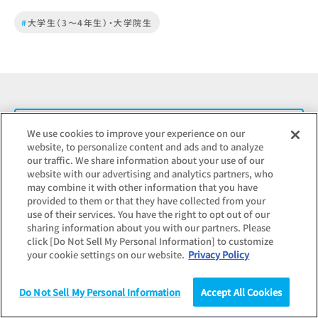
#
大学生（3～4年生）・大学院生
調査結果のお問い合わせ
We use cookies to improve your experience on our
website, to personalize content and ads and to analyze
our traffic. We share information about your use of our
website with our advertising and analytics partners, who
may combine it with other information that you have
記事転載のお申し込み
provided to them or that they have collected from your
報道関連のお問い合わせ
use of their services. You have the right to opt out of our
sharing information about you with our partners. Please
click [Do Not Sell My Personal Information] to customize
your cookie settings on our website.
Privacy Policy
Do Not Sell My Personal Information
Accept All Cookies
調査
統計（データ）
コラム
研究