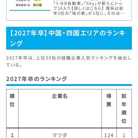
「トヨタ自動車」「Sky」が新たにトッ
プ10入り【詳しくはこちら】 理系は前
年2位の「味の素」が1位に。そのほか
自動車関連企業が人気の傾向【詳し
くはこちら】 株式会…
【2027年卒】中国・四国エリアのランキ
ング
2027年卒は、上位30社の就職企業人気ランキングを抽出し
ている。
2027年卒のランキング
順
企業名
得
前
位
票
年
順
位
1
マツダ
124
1