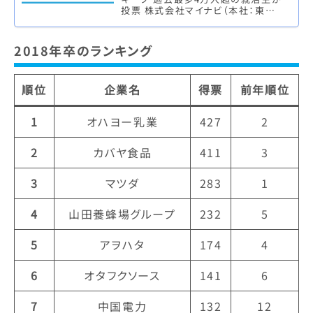
投票 株式会社マイナビ（本社：東京
都千代田区、代表取締役社長：中川
信行）は、株式会社 日本経済新聞…
2018年卒のランキング
順位
企業名
得票
前年順位
1
オハヨー乳業
427
2
2
カバヤ食品
411
3
3
マツダ
283
1
4
山田養蜂場グループ
232
5
5
アヲハタ
174
4
6
オタフクソース
141
6
7
中国電力
132
12