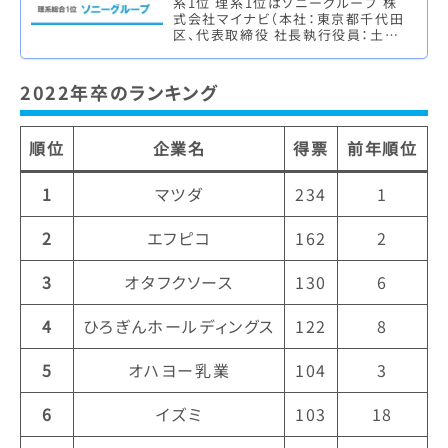
系1位 理系1位はソニーグループ 株
式会社マイナビ（本社：東京都千代田
区、代表取締役 社長執行役員：土屋
芳明）は、株式会社 日本経済新聞社
（本社：東京都千代田区、代表取…
2022年卒のランキング
順位
企業名
得票
前年順位
1
マツダ
234
1
2
エフピコ
162
2
3
オタフクソース
130
6
4
ひろぎんホールディングス
122
8
5
オハヨー乳業
104
3
6
イズミ
103
18