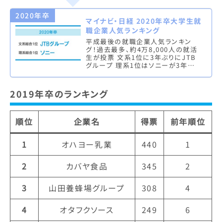
2020年卒
マイナビ・日経 2020年卒大学生就
職企業人気ランキング
平成最後の就職企業人気ランキン
グ！過去最多、約4万8,000人の就活
生が投票 文系1位に3年ぶりにJTB
グループ 理系1位はソニーが3年連
続1位 株式会社マイナビ（本社：東京
都千代田区、代表取締役社長…
2019年卒のランキング
順位
企業名
得票
前年順位
1
オハヨー乳業
440
1
2
カバヤ食品
345
2
3
山田養蜂場グループ
308
4
4
オタフクソース
249
6