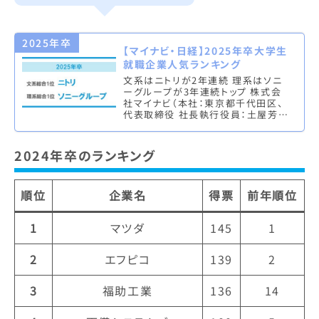
2025年卒
【マイナビ・日経】2025年卒大学生
就職企業人気ランキング
文系はニトリが2年連続 理系はソニ
ーグループが3年連続トップ 株式会
社マイナビ（本社：東京都千代田区、
代表取締役 社長執行役員：土屋芳
明）は、株式会社 日本経済新聞社
（本社：東京都千代田区、代表取締
役…
2024年卒のランキング
順位
企業名
得票
前年順位
1
マツダ
145
1
2
エフピコ
139
2
3
福助工業
136
14