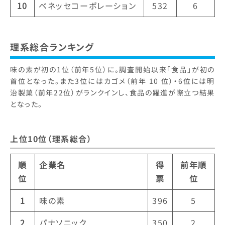
10
ベネッセコーポレーション
532
6
理系総合ランキング
味の素が初の1位（前年5位）に。調査開始以来「食品」が初の
首位となった。また3位にはカゴメ（前年 10 位）・6位には明
治製菓（前年22位）がランクインし、食品の躍進が際立つ結果
となった。
上位10位（理系総合）
順
企業名
得
前年順
位
票
位
1
味の素
396
5
2
パナソニック
350
2