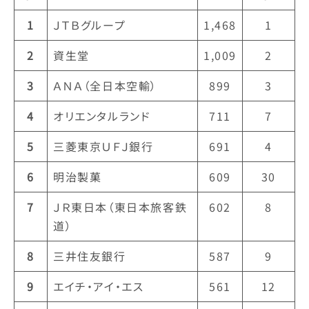
1
ＪＴＢグループ
1,468
1
2
資生堂
1,009
2
3
ＡＮＡ（全日本空輸）
899
3
4
オリエンタルランド
711
7
5
三菱東京ＵＦＪ銀行
691
4
6
明治製菓
609
30
7
ＪＲ東日本（東日本旅客鉄
602
8
道）
8
三井住友銀行
587
9
9
エイチ・アイ・エス
561
12