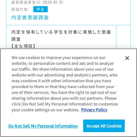
最新調査更新日：
2026.07.31
調査対象：
学生
内定者意識調査
内定を保有している学生を対象に実施した意識
調査
【主な項目】
内々定保有社数／入社意欲の高まるPR／インタ
We use cookies to improve your experience on our
ーンシップ・仕事体験の影響
website, to personalize content and ads and to analyze
our traffic. We share information about your use of our
website with our advertising and analytics partners, who
may combine it with other information that you have
provided to them or that they have collected from your
最新調査更新日：
2025.12.11
use of their services. You have the right to opt out of our
調査対象：
個人
sharing information about you with our partners. Please
入社半年後調査
click [Do Not Sell My Personal Information] to customize
your cookie settings on our website.
Privacy Policy
学生就職モニターのその後（卒業・入社半年後）
を調査
Do Not Sell My Personal Information
Accept All Cookies
【主な項目】
調査
統計（データ）
コラム
研究