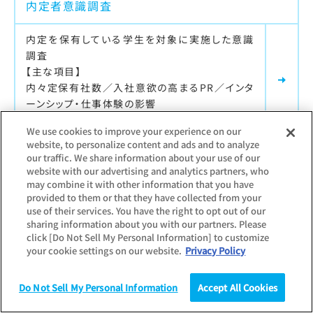
内定者意識調査
内定を保有している学生を対象に実施した意識
調査
【主な項目】
内々定保有社数／入社意欲の高まるPR／インタ
ーンシップ・仕事体験の影響
We use cookies to improve your experience on our
website, to personalize content and ads and to analyze
our traffic. We share information about your use of our
最新調査更新日：
2025.12.11
website with our advertising and analytics partners, who
調査対象：
個人
may combine it with other information that you have
入社半年後調査
provided to them or that they have collected from your
use of their services. You have the right to opt out of our
sharing information about you with our partners. Please
学生就職モニターのその後（卒業・入社半年後）
click [Do Not Sell My Personal Information] to customize
を調査
your cookie settings on our website.
Privacy Policy
【主な項目】
入社先への就活時満足度と現在の満足度／勤務
Do Not Sell My Personal Information
Accept All Cookies
先のインターンシップ参加状況／入社前後のギャ
調査
統計（データ）
コラム
研究
ップ／転職意向／新入社員生活を表す漢字一文