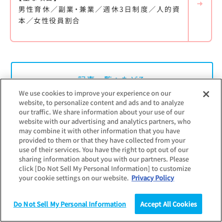
男性育休／副業・兼業／週休3日制度／人的資
本／女性役員割合
記事一覧へもどる
We use cookies to improve your experience on our
website, to personalize content and ads and to analyze
our traffic. We share information about your use of our
website with our advertising and analytics partners, who
may combine it with other information that you have
provided to them or that they have collected from your
use of their services. You have the right to opt out of our
sharing information about you with our partners. Please
ランキング
click [Do Not Sell My Personal Information] to customize
your cookie settings on our website.
Privacy Policy
調査・データ
Do Not Sell My Personal Information
Accept All Cookies
【マイナビ・日経】2027年卒大学生就職企業人気ラ
調査
統計（データ）
コラム
研究
ンキング