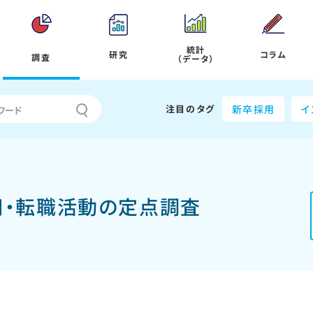
統計
研究
コラム
調査
（データ）
注目のタグ
新卒採用
イ
採用・転職活動の定点調査