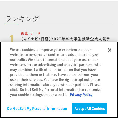
ランキング
調査・データ
【マイナビ・日経】2027年卒大学生就職企業人気ラ
ンキング
We use cookies to improve your experience on our
website, to personalize content and ads and to analyze
our traffic. We share information about your use of our
コラム
website with our advertising and analytics partners, who
PDCAサイクルとは？時代遅れや古いと思われる理
may combine it with other information that you have
由、OODA（ウーダ）ループとの違いも
provided to them or that they have collected from your
use of their services. You have the right to opt out of our
sharing information about you with our partners. Please
click [Do Not Sell My Personal Information] to customize
調査・データ
your cookie settings on our website.
Privacy Policy
2027年卒 内定者意識調査
Do Not Sell My Personal Information
Accept All Cookies
調査
統計（データ）
コラム
研究
コラム