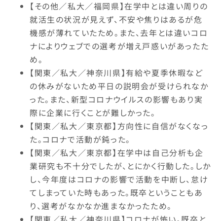
【その他／私大／福岡県】在学中とは違い周りの
就活生の状況が見えず、不安や焦りはあるが危
機感が薄れていたため。また、去年とは違いコロ
ナによりウェブでの選考が増え戸惑いがあったた
め。
【関東／私大／神奈川県】有給や夏季休暇など
の休みがないため平日の説明会が受けられなか
った。また、新型コロナウイルスの影響もあり実
際に企業に行くことが難しかった。
【関東／私大／東京都】方向性に自信がなくなっ
た。コロナで活動が鈍った。
【関東／私大／東京都】在学中は自己分析も企
業研究も不十分でしたが、とにかく行動した。しか
し、今年度はコロナの影響で活動を中断し、怠け
てしまっていた時もあった。既卒ということもあ
り、選考がなかなか進まなかったため。
【関東／私大／神奈川県】コロナが怖い。既卒と