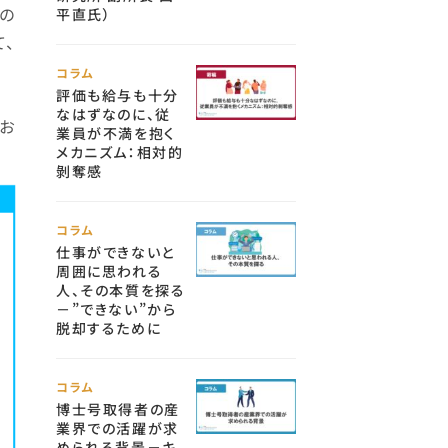
会の
平直氏）
て、
コラム
評価も給与も十分
なはずなのに、従
お
業員が不満を抱く
メカニズム：相対的
剝奪感
コラム
仕事ができないと
周囲に思われる
人、その本質を探る
－”できない”から
脱却するために
コラム
博士号取得者の産
業界での活躍が求
められる背景－キ