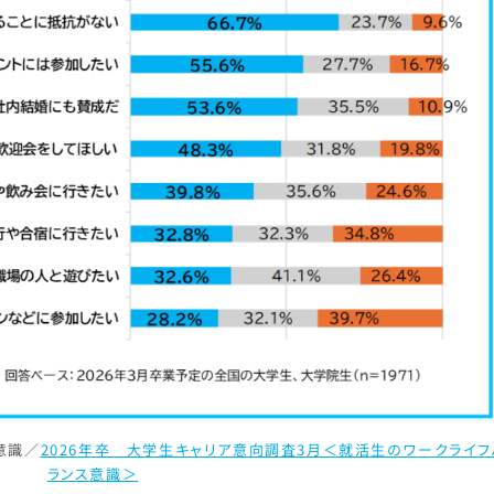
意識／
2026年卒 大学生キャリア意向調査3月＜就活生のワークライフ
ランス意識＞