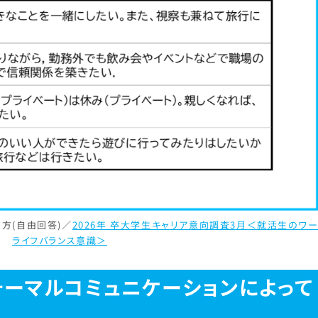
方(自由回答)／
2026年 卒大学生キャリア意向調査3月＜就活生のワ
ライフバランス意識＞
ォーマルコミュニケーションによって