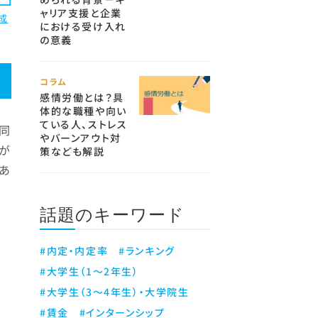
ャリア支援と企業
成
における受け入れ
の意義
コラム
感情労働とは？具
体的な職種や向い
ている人、ストレス
同
やバーンアウト対
抗が
策なども解説
にあ
話題のキーワード
#内定・内定率
#ランキング
#大学生（1～2年生）
#大学生（3～4年生）・大学院生
#賃金
#インターンシップ