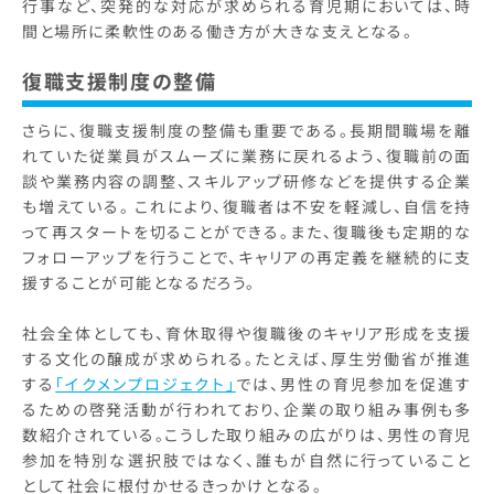
行事など、突発的な対応が求められる育児期においては、時
間と場所に柔軟性のある働き方が大きな支えとなる。
復職支援制度の整備
さらに、復職支援制度の整備も重要である。長期間職場を離
れていた従業員がスムーズに業務に戻れるよう、復職前の面
談や業務内容の調整、スキルアップ研修などを提供する企業
も増えている。 これにより、復職者は不安を軽減し、自信を持
って再スタートを切ることができる。また、復職後も定期的な
フォローアップを行うことで、キャリアの再定義を継続的に支
援することが可能となるだろう。
社会全体としても、育休取得や復職後のキャリア形成を支援
する文化の醸成が求められる。たとえば、厚生労働省が推進
する
「イクメンプロジェクト」
では、男性の育児参加を促進す
るための啓発活動が行われており、企業の取り組み事例も多
数紹介されている。こうした取り組みの広がりは、男性の育児
参加を特別な選択肢ではなく、誰もが自然に行っていること
として社会に根付かせるきっかけとなる。