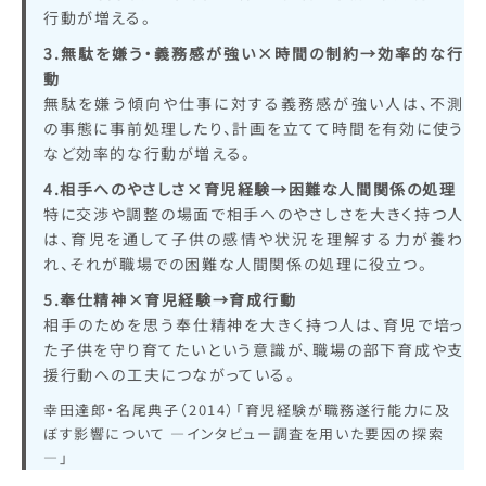
行動が増える。
3.無駄を嫌う・義務感が強い×時間の制約→効率的な行
動
無駄を嫌う傾向や仕事に対する義務感が強い人は、不測
の事態に事前処理したり、計画を立てて時間を有効に使う
など効率的な行動が増える。
4.相手へのやさしさ×育児経験→困難な人間関係の処理
特に交渉や調整の場面で相手へのやさしさを大きく持つ人
は、育児を通して子供の感情や状況を理解する力が養わ
れ、それが職場での困難な人間関係の処理に役立つ。
5.奉仕精神×育児経験→育成行動
相手のためを思う奉仕精神を大きく持つ人は、育児で培っ
た子供を守り育てたいという意識が、職場の部下育成や支
援行動への工夫につながっている。
幸田達郎・名尾典子（2014）「育児経験が職務遂行能力に及
ぼす影響について ―インタビュー調査を用いた要因の探索
―」