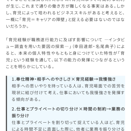
が生じ、これまで通りの働き方が難しくなる事実はある。しか
し、育児によって培われるビジネススキルがあると考えると、
一概に「育児＝キャリアの障壁」と捉える必要はないのではな
いだろうか。
「育児経験が職務遂行能力に及ぼす影響について ―インタビ
ュー調査を用いた要因の探索―」（幸田達郎・名尾典子）によ
ると、 本来の個人特性やもともと身につけていた特性が「育
児」という経験を通して、以下の能力の発揮につながるという
ことを明らかにしている。
1.奉仕精神・相手へのやさしさ×育児経験→我慢強さ
相手への思いやりを持っている人は、育児場面での苦労を
現状に結び付けて考え、仕事においても我慢強さを発揮す
る傾向がある。
2.仕事とプライベートの切り分け×時間の制約→業務の
振り分け
仕事とプライベートを割り切って捉えている人ほど、育児
による時間不足に直面した際に、他者に業務を振り分ける