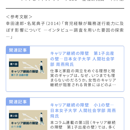
＜参考文献＞
幸田達郎・名尾典子（2014）「育児経験が職務遂行能力に及
ぼす影響について ―インタビュー調査を用いた要因の探索
―」
関連記事
キャリア継続の障壁 第1子出産
の壁—日本女子大学 人間社会学
部 周燕飛氏
仕事と家庭の両立をめぐる理想と現
実のギャップは、なぜ、いつまでも埋
まらないのだろうか。女性のキャリア
継続が阻害される背景にはどのよう
な問題があるのだろうか。本コラム
は、女性たちがキャリアを継続できる
か…
関連記事
キャリア継続の障壁 小1の壁—
日本女子大学 人間社会学部 周燕
飛氏
本コラム連載の第1回（キャリア継続
の障壁 第1子出産の壁）では、多く