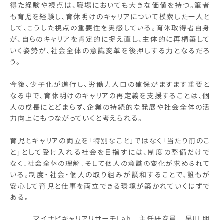
得た経験や視点は、職場においても大きな価値を持つ。筆者
も育児を経験し、育休明けのキャリアについて模索した一人と
して、こうした視点の重要性を実感している。育休取得者自身
が、自らのキャリアを肯定的に捉え直し、主体的に再構築して
いく姿勢が、社会全体の意識変革を後押しする力となるだろ
う。
今後、少子化が進行し、労働力人口の確保がますます重要と
なる中で、育休明けのキャリアの再定義を支援することは、個
人の成長にとどまらず、企業の持続的な発展や社会全体の活
力向上にもつながっていくと考えられる。
育児とキャリアの両立を「特別なこと」ではなく「当たり前のこ
と」として受け入れる社会を目指すには、制度の整備だけで
なく、社会全体の理解、そして個人の意識の変化が求められて
いる。制度・社会・個人の取り組みが調和することで、誰もが
安心して育児と仕事を両立できる環境が築かれていくはずで
ある。
マイナビキャリアリサーチLab 主任研究員 早川 朋