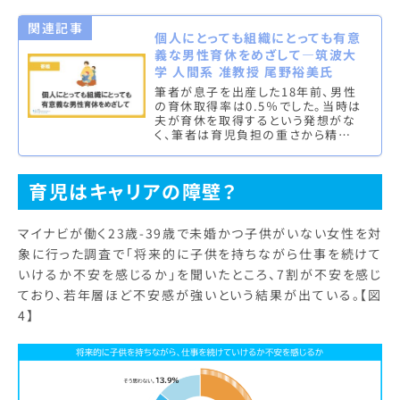
関連記事
個人にとっても組織にとっても有意
義な男性育休をめざして—筑波大
学 人間系 准教授 尾野裕美氏
筆者が息子を出産した18年前、男性
の育休取得率は0.5％でした。当時は
夫が育休を取得するという発想がな
く、筆者は育児負担の重さから精神
的に追い詰められていました。その危
機的状況を回避するために、夫が
会…
育児はキャリアの障壁？
マイナビが働く23歳-39歳で未婚かつ子供がいない女性を対
象に行った調査で「将来的に子供を持ちながら仕事を続けて
いけるか不安を感じるか」を聞いたところ、7割が不安を感じ
ており、若年層ほど不安感が強いという結果が出ている。【図
4】