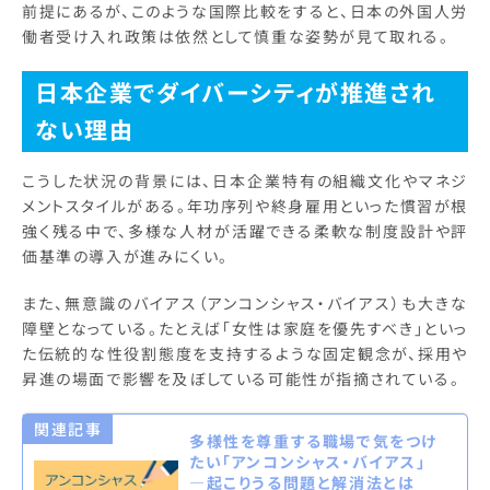
前提にあるが、このような国際比較をすると、日本の外国人労
働者受け入れ政策は依然として慎重な姿勢が見て取れる。
日本企業でダイバーシティが推進され
ない理由
こうした状況の背景には、日本企業特有の組織文化やマネジ
メントスタイルがある。年功序列や終身雇用といった慣習が根
強く残る中で、多様な人材が活躍できる柔軟な制度設計や評
価基準の導入が進みにくい。
また、無意識のバイアス（アンコンシャス・バイアス）も大きな
障壁となっている。たとえば「女性は家庭を優先すべき」といっ
た伝統的な性役割態度を支持するような固定観念が、採用や
昇進の場面で影響を及ぼしている可能性が指摘されている。
関連記事
多様性を尊重する職場で気をつけ
たい「アンコンシャス・バイアス」
―起こりうる問題と解消法とは