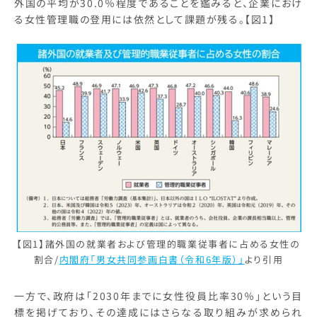
外国の平均が30.0％程度であることを鑑みると、企業におけ
る女性管理職の登用には依然として課題が残る。【図1】
【図1】諸外国の就業者および管理的職業従事者に占める女性の
割合/
内閣府「男女共同参画白書（令和6年版）」
より引用
一方で、政府は「2030年までに女性役員比率30％」という目
標を掲げており、その達成にはさらなる取り組みが求められ