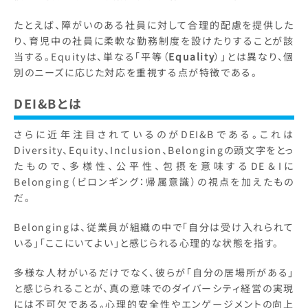
たとえば、障がいのある社員に対して合理的配慮を提供した
り、育児中の社員に柔軟な勤務制度を設けたりすることが該
当する。Equityは、単なる「平等（
Equality
）」とは異なり、個
別のニーズに応じた対応を重視する点が特徴である。
DEI&Bとは
さらに近年注目されているのがDEI&Bである。これは
Diversity、Equity、Inclusion、Belongingの頭文字をとっ
たもので、多様性、公平性、包摂を意味するDE＆Iに
Belonging（ビロンギング：帰属意識）の視点を加えたもの
だ。
Belongingは、従業員が組織の中で「自分は受け入れられて
いる」「ここにいてよい」と感じられる心理的な状態を指す。
多様な人材がいるだけでなく、彼らが「自分の居場所がある」
と感じられることが、真の意味でのダイバーシティ経営の実現
には不可欠である。心理的安全性やエンゲージメントの向上