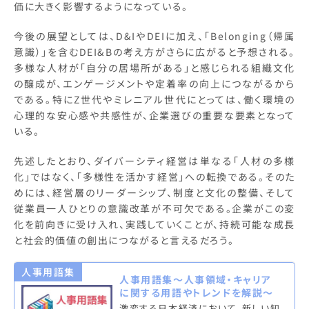
価に大きく影響するようになっている。
今後の展望としては、D&IやDEIに加え、「Belonging（帰属
意識）」を含むDEI&Bの考え方がさらに広がると予想される。
多様な人材が「自分の居場所がある」と感じられる組織文化
の醸成が、エンゲージメントや定着率の向上につながるから
である。特にZ世代やミレニアル世代にとっては、働く環境の
心理的な安心感や共感性が、企業選びの重要な要素となって
いる。
先述したとおり、ダイバーシティ経営は単なる「人材の多様
化」ではなく、「多様性を活かす経営」への転換である。そのた
めには、経営層のリーダーシップ、制度と文化の整備、そして
従業員一人ひとりの意識改革が不可欠である。企業がこの変
化を前向きに受け入れ、実践していくことが、持続可能な成長
と社会的価値の創出につながると言えるだろう。
人事用語集
人事用語集～人事領域・キャリア
に関する用語やトレンドを解説～
激変する日本経済において、新しい知