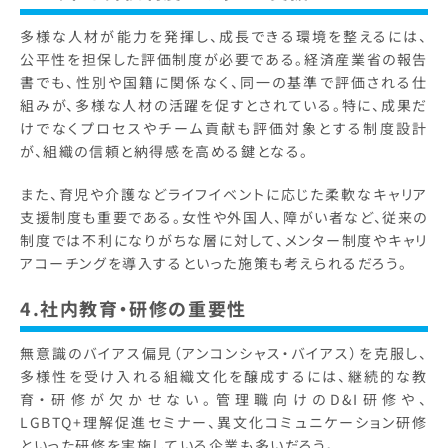
多様な人材が能力を発揮し、成長できる環境を整えるには、
公平性を担保した評価制度が必要である。経済産業省の報告
書でも、性別や国籍に関係なく、同一の基準で評価される仕
組みが、多様な人材の活躍を促すとされている。特に、成果だ
けでなくプロセスやチーム貢献も評価対象とする制度設計
が、組織の信頼と納得感を高める鍵となる。
また、育児や介護などライフイベントに応じた柔軟なキャリア
支援制度も重要である。女性や外国人、障がい者など、従来の
制度では不利になりがちな層に対して、メンター制度やキャリ
アコーチングを導入するといった施策も考えられるだろう。
4.社内教育・研修の重要性
無意識のバイアス偏見（アンコンシャス・バイアス）を克服し、
多様性を受け入れる組織文化を醸成するには、継続的な教
育・研修が欠かせない。管理職向けのD&I研修や、
LGBTQ+理解促進セミナー、異文化コミュニケーション研修
といった研修を実施している企業も多いだろう。