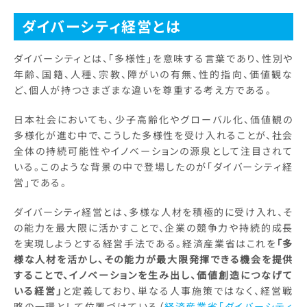
ダイバーシティ経営とは
ダイバーシティとは、「多様性」を意味する言葉であり、性別や
年齢、国籍、人種、宗教、障がいの有無、性的指向、価値観な
ど、個人が持つさまざまな違いを尊重する考え方である。
日本社会においても、少子高齢化やグローバル化、価値観の
多様化が進む中で、こうした多様性を受け入れることが、社会
全体の持続可能性やイノベーションの源泉として注目されて
いる。このような背景の中で登場したのが「ダイバーシティ経
営」である。
ダイバーシティ経営とは、多様な人材を積極的に受け入れ、そ
の能力を最大限に活かすことで、企業の競争力や持続的成長
を実現しようとする経営手法である。経済産業省はこれを
「多
様な人材を活かし、その能力が最大限発揮できる機会を提供
することで、イノベーションを生み出し、価値創造につなげて
いる経営」
と定義しており、単なる人事施策ではなく、経営戦
略の一環として位置づけている（
経済産業省「ダイバーシティ