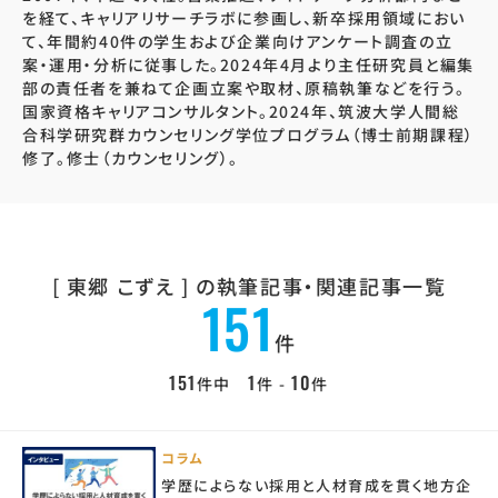
を経て、キャリアリサーチラボに参画し、新卒採用領域におい
て、年間約40件の学生および企業向けアンケート調査の立
案・運用・分析に従事した。2024年4月より主任研究員と編集
部の責任者を兼ねて企画立案や取材、原稿執筆などを行う。
国家資格キャリアコンサルタント。2024年、筑波大学人間総
合科学研究群カウンセリング学位プログラム（博士前期課程）
修了。修士（カウンセリング）。
[ 東郷 こずえ ] の
執筆記事・関連記事一覧
151
件
151
1
10
件中
件 -
件
コラム
学歴によらない採用と人材育成を貫く地方企