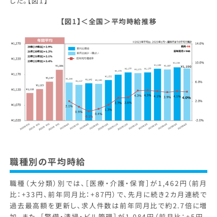
した。【図1】
【図1】＜全国＞平均時給推移
職種別の平均時給
職種（大分類）別では、［医療・介護・保育］が1,462円（前月
比：+33円、前年同月比：+87円）で、先月に続き2カ月連続で
過去最高額を更新し、求人件数は前年同月比で約2.7倍に増
加。また、［警備・清掃・ビル管理］が1,084円（前月比：+5円、