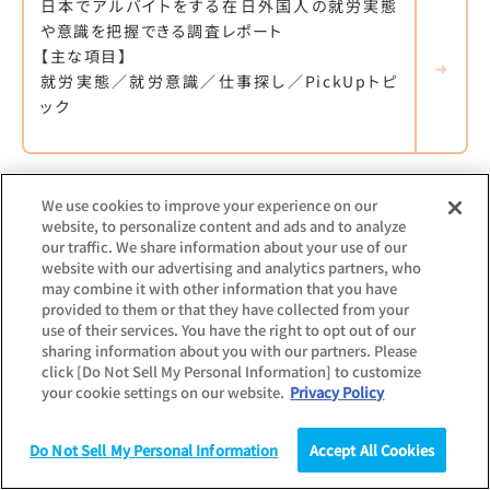
日本でアルバイトをする在日外国人の就労実態
や意識を把握できる調査レポート
【主な項目】
就労実態／就労意識／仕事探し／PickUpトピ
ック
最新調査更新日：
2021.02.25
We use cookies to improve your experience on our
website, to personalize content and ads and to analyze
調査対象：
企業
個人
学生
その他
our traffic. We share information about your use of our
新型コロナウイルスに関する影響調査（企業・求
website with our advertising and analytics partners, who
職者）
may combine it with other information that you have
provided to them or that they have collected from your
企業およびアルバイト求職者双方に、新型コロナ
use of their services. You have the right to opt out of our
sharing information about you with our partners. Please
ウィルスにおけるシフト減少など、その影響を調
click [Do Not Sell My Personal Information] to customize
査したレポート
your cookie settings on our website.
Privacy Policy
【主な項目】
シフト減少の有無／今後の対応／休業手当の受
Do Not Sell My Personal Information
Accept All Cookies
け取り状況と給付金の認知度
調査
統計（データ）
コラム
研究