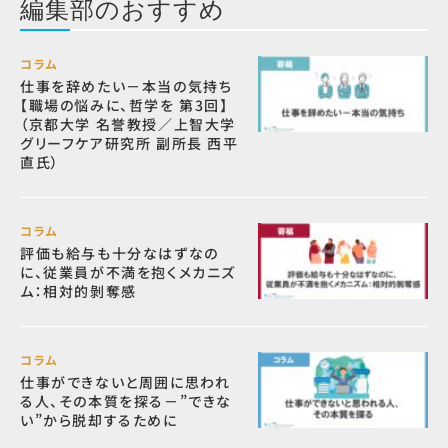
編集部のおすすめ
コラム
仕事を辞めたい－本当の気持ち
【職場の悩みに、哲学を 第3回】
（京都大学 名誉教授／上智大学
グリーフケア研究所 副所長 西平
直氏）
コラム
評価も給与も十分なはずなの
に、従業員が不満を抱くメカニズ
ム：相対的剝奪感
コラム
仕事ができないと周囲に思われ
る人、その本質を探る－”できな
い”から脱却するために