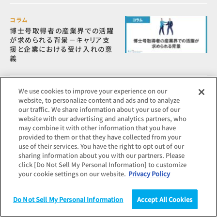
コラム
博士号取得者の産業界での活躍
が求められる背景－キャリア支
援と企業における受け入れの意
義
We use cookies to improve your experience on our
コラム
website, to personalize content and ads and to analyze
感情労働とは？具体的な職種や
our traffic. We share information about your use of our
向いている人、ストレスやバーン
website with our advertising and analytics partners, who
アウト対策なども解説
may combine it with other information that you have
provided to them or that they have collected from your
use of their services. You have the right to opt out of our
sharing information about you with our partners. Please
click [Do Not Sell My Personal Information] to customize
your cookie settings on our website.
Privacy Policy
話題のキーワード
Do Not Sell My Personal Information
Accept All Cookies
#内定・内定率
#ランキング
#大学生（1～2年生）
調査
統計（データ）
コラム
研究