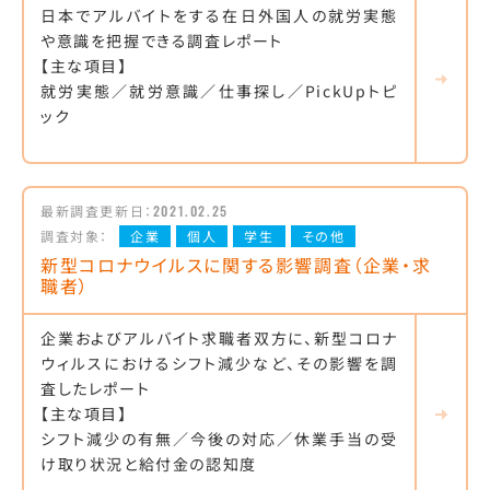
日本でアルバイトをする在日外国人の就労実態
や意識を把握できる調査レポート
【主な項目】
就労実態／就労意識／仕事探し／PickUpトピ
ック
最新調査更新日：
2021.02.25
調査対象：
企業
個人
学生
その他
新型コロナウイルスに関する影響調査（企業・求
職者）
企業およびアルバイト求職者双方に、新型コロナ
ウィルスにおけるシフト減少など、その影響を調
査したレポート
【主な項目】
シフト減少の有無／今後の対応／休業手当の受
け取り状況と給付金の認知度