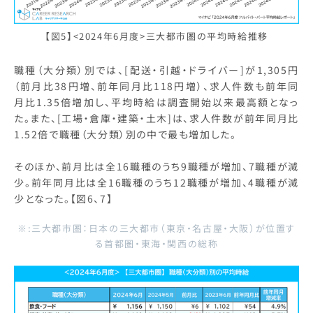
【図5】<2024年6月度>三大都市圏の平均時給推移
職種（大分類）別では、[配送・引越・ドライバー]が1,305円
（前月比38円増、前年同月比118円増）、求人件数も前年同
月比1.35倍増加し、平均時給は調査開始以来最高額となっ
た。また、[工場・倉庫・建築・土木]は、求人件数が前年同月比
1.52倍で職種（大分類）別の中で最も増加した。
そのほか、前月比は全16職種のうち9職種が増加、7職種が減
少。前年同月比は全16職種のうち12職種が増加、4職種が減
少となった。【図6、7】
※:三大都市圏：日本の三大都市（東京・名古屋・大阪）が位置す
る首都圏・東海・関西の総称