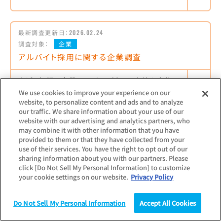
最新調査更新日：
2026.02.24
調査対象：
企業
アルバイト採用に関する企業調査
直近1年間の企業アルバイト採用の実績や今後の
採用見通しなどを把握できる調査レポート
We use cookies to improve your experience on our
website, to personalize content and ads and to analyze
【主な項目】
our traffic. We share information about your use of our
過不足感／採用ターゲット／活動実績／今後の
website with our advertising and analytics partners, who
見通し／PickUpトピック
may combine it with other information that you have
provided to them or that they have collected from your
use of their services. You have the right to opt out of our
sharing information about you with our partners. Please
click [Do Not Sell My Personal Information] to customize
最新調査更新日：
2026.07.23
your cookie settings on our website.
Privacy Policy
調査対象：
企業
非正規雇用の給与・待遇に関する企業調査
Do Not Sell My Personal Information
Accept All Cookies
調査
統計（データ）
コラム
研究
非正規雇用を採用する企業の非正規社員に対す