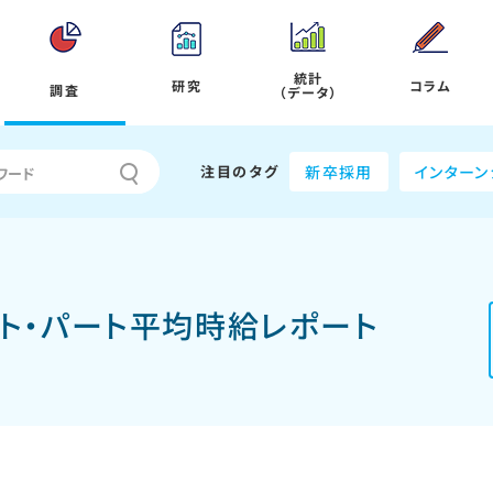
統計
研究
コラム
調査
（データ）
注目のタグ
新卒採用
インターン
イト・パート平均時給レポート