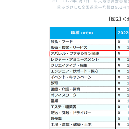
※1 2022年8月1日 中央最低賃金審
重みづけした全国過重平均額は961円で
【図2】