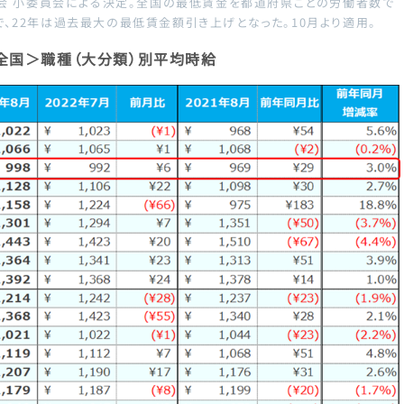
議会 小委員会による決定。全国の最低賃金を都道府県ごとの労働者数で
、22年は過去最大の最低賃金額引き上げとなった。10月より適用。
＜全国＞職種（大分類）別平均時給