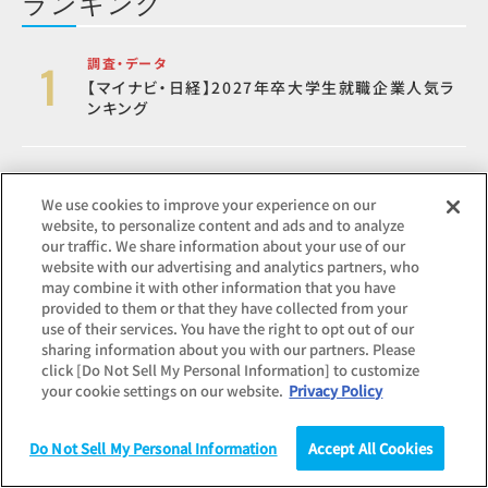
ランキング
調査・データ
【マイナビ・日経】2027年卒大学生就職企業人気ラ
ンキング
コラム
We use cookies to improve your experience on our
PDCAサイクルとは？時代遅れや古いと思われる理
website, to personalize content and ads and to analyze
由、OODA（ウーダ）ループとの違いも
our traffic. We share information about your use of our
website with our advertising and analytics partners, who
may combine it with other information that you have
調査・データ
provided to them or that they have collected from your
2027年卒 内定者意識調査
use of their services. You have the right to opt out of our
sharing information about you with our partners. Please
click [Do Not Sell My Personal Information] to customize
your cookie settings on our website.
Privacy Policy
コラム
30代前後に訪れる「クォーターライフクライシス」の
乗り越え方
Do Not Sell My Personal Information
Accept All Cookies
調査
統計（データ）
コラム
研究