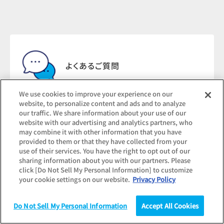
よくあるご質問
We use cookies to improve your experience on our
website, to personalize content and ads and to analyze
our traffic. We share information about your use of our
website with our advertising and analytics partners, who
may combine it with other information that you have
調査結果のお問い合わせ
provided to them or that they have collected from your
use of their services. You have the right to opt out of our
sharing information about you with our partners. Please
click [Do Not Sell My Personal Information] to customize
your cookie settings on our website.
Privacy Policy
記事転載・報道関連の
Do Not Sell My Personal Information
Accept All Cookies
お問い合わせ
調査
統計（データ）
コラム
研究