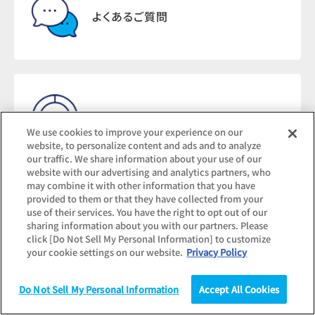
よくあるご質問
調査結果のお問い合わせ
We use cookies to improve your experience on our
website, to personalize content and ads and to analyze
our traffic. We share information about your use of our
website with our advertising and analytics partners, who
may combine it with other information that you have
provided to them or that they have collected from your
記事転載・報道関連の
use of their services. You have the right to opt out of our
sharing information about you with our partners. Please
お問い合わせ
click [Do Not Sell My Personal Information] to customize
your cookie settings on our website.
Privacy Policy
Do Not Sell My Personal Information
Accept All Cookies
調査
統計（データ）
コラム
研究