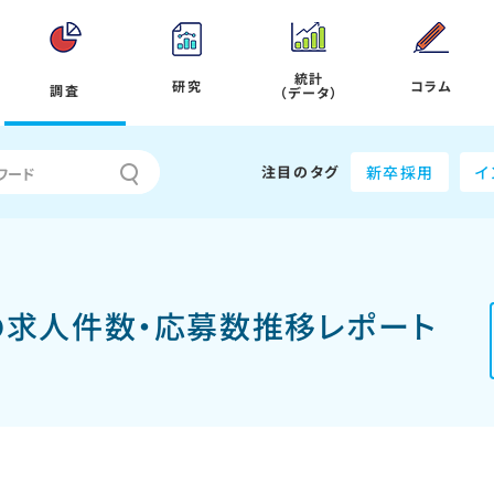
統計
研究
コラム
調査
（データ）
注目のタグ
新卒採用
イ
員の求人件数・応募数推移レポート