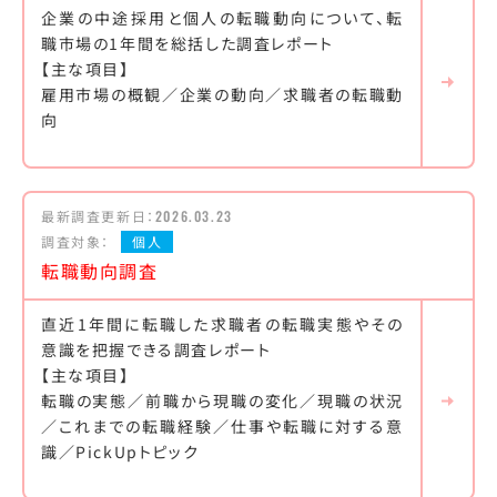
企業の中途採用と個人の転職動向について、転
職市場の1年間を総括した調査レポート
【主な項目】
雇用市場の概観／企業の動向／求職者の転職動
向
最新調査更新日：
2026.03.23
調査対象：
個人
転職動向調査
直近1年間に転職した求職者の転職実態やその
意識を把握できる調査レポート
【主な項目】
転職の実態／前職から現職の変化／現職の状況
／これまでの転職経験／仕事や転職に対する意
識／PickUpトピック