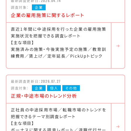
最新調査更新日：
2026.04.14
調査対象：
企業
企業の雇用施策に関するレポート
直近1年間に中途採用を行った企業の雇用施策
実施状況を把握できる調査レポート
【主な項目】
実施済みの施策・今後実施予定の施策／教育訓
練費用／賃上げ／定年延長／PickUpトピック
最新調査更新日：
2026.07.27
調査対象：
企業
個人
その他
正規・中途市場のトレンド分析
正社員の中途採用市場／転職市場のトレンドを
把握できるテーマ別調査レポート
【主な項目】
ボーナスに関する調査レポート／退職代行サー