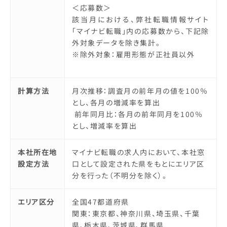
＜応募数＞
該当月における、弊社転職情報サイト
「マイナビ転職」内の応募数から、下記除
外対象データを除き集計。
※除外対象：雇用形態が正社員以外
計算方法
月次推移：調査月の前年月の値を100％
とし、各月の増減率を算出
前年同月比：各月の前年同月を100％
とし、増減率を算出
本社所在地
マイナビ転職の求人内において、本社窓
設定方法
口として設定された県をもとにエリア区
分を行った（不明分を除く）。
エリア区分
全国47都道府県
関東：東京都、神奈川県、埼玉県、千葉
県、栃木県、茨城県、群馬県