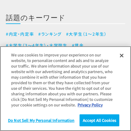
話題のキーワード
#内定・内定率
#ランキング
#大学生（1～2年生）
#大学生（3～4年生）・大学院生
#賃金
We use cookies to improve your experience on our
#インターンシップ
#業界・業種別
#正社員
website, to personalize content and ads and to analyze
our traffic. We share information about your use of our
website with our advertising and analytics partners, who
may combine it with other information that you have
provided to them or that they have collected from your
use of their services. You have the right to opt out of our
sharing information about you with our partners. Please
click [Do Not Sell My Personal Information] to customize
よくあるご質問
your cookie settings on our website.
Privacy Policy
Do Not Sell My Personal Information
Accept All Cookies
調査
統計（データ）
コラム
研究