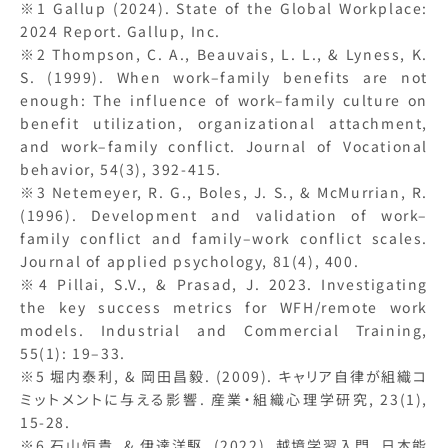
※1 Gallup (2024). State of the Global Workplace:
2024 Report. Gallup, Inc.
※2 Thompson, C. A., Beauvais, L. L., & Lyness, K.
S. (1999). When work–family benefits are not
enough: The influence of work–family culture on
benefit utilization, organizational attachment,
and work–family conflict. Journal of Vocational
behavior, 54(3), 392-415.
※3 Netemeyer, R. G., Boles, J. S., & McMurrian, R.
(1996). Development and validation of work–
family conflict and family–work conflict scales.
Journal of applied psychology, 81(4), 400.
※4 Pillai, S.V., & Prasad, J. 2023. Investigating
the key success metrics for WFH/remote work
models. Industrial and Commercial Training,
55(1): 19–33.
※5 堀内泰利, & 岡田昌毅. (2009). キャリア自律が組織コ
ミットメントに与える影響. 産業・組織心理学研究, 23(1),
15-28.
※6 石山恒貴, & 伊達洋駆. (2022). 越境学習入門. 日本能