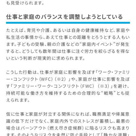
も見受けられます。
仕事と家庭のバランスを調整しようとしている
たとえば、育児や介護、あるいは自身の健康維持など、家庭や
私生活の事情から、あえて仕事との距離をとろうとする人もい
ます。子どもの受験、親の介護などの“家庭内イベント”が発生
すると、どうしても数年間は仕事に注ぐ労力を絞らざるを得な
いという判断が現実的に求められます。
こうした行動は、仕事が家庭に影響を及ぼす「ワーク・ファミリ
ー・コンフリクト（WFC）（※2） 」や、家庭が仕事に影響を及ぼ
す「ファミリー・ワーク・コンフリクト（FWC） （※3）」を避け、
持続可能な働き方を維持するための合理的な“戦略”とも捉
えられます。
仮に仕事と家庭が対立する関係になれば、職務満足や帰属意
識の低下だけでなく、家庭内外でのストレスが蓄積し、最悪の
場合はバーンアウト（燃え尽き症候群）に陥るリスクも高まり
ます。そのようなリスクを未然に防ぐ手段として「静かな退職」