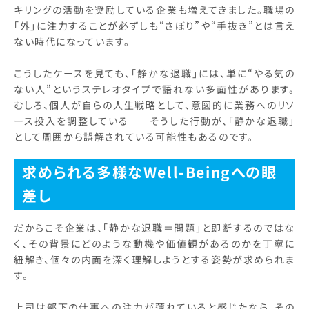
キリングの活動を奨励している企業も増えてきました。職場の
「外」に注力することが必ずしも“さぼり”や“手抜き”とは言え
ない時代になっています。
こうしたケースを見ても、「静かな退職」には、単に“やる気の
ない人”というステレオタイプで語れない多面性があります。
むしろ、個人が自らの人生戦略として、意図的に業務へのリソ
ース投入を調整している――そうした行動が、「静かな退職」
として周囲から誤解されている可能性もあるのです。
求められる多様なWell-Beingへの眼
差し
だからこそ企業は、「静かな退職＝問題」と即断するのではな
く、その背景にどのような動機や価値観があるのかを丁寧に
紐解き、個々の内面を深く理解しようとする姿勢が求められま
す。
上司は部下の仕事への注力が薄れていると感じたなら、その