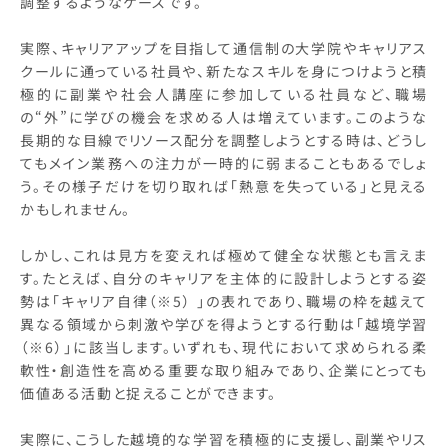
調整するようなケースです。
実際、キャリアアップを目指して通信制の大学院やキャリアス
クールに通っている社員や、新たなスキルを身につけようと積
極的に副業や社会人講座に参加している社員など、職場
の“外”に学びの機会を求める人は増えています。このような
長期的な目線でリソース配分を調整しようとする時は、どうし
てもメイン業務への注力が一時的に弱まることもあるでしょ
う。その様子だけを切り取れば「熱意を失っている」と見える
かもしれません。
しかし、これは見方を変えれば極めて健全な状態とも言えま
す。たとえば、自分のキャリアを主体的に設計しようとする姿
勢は「キャリア自律（※5） 」の表れであり、職場の枠を越えて
異なる領域から刺激や学びを得ようとする行動は「越境学習
（※6）」に該当します。いずれも、現代において求められる柔
軟性・創造性を高める重要な取り組みであり、企業にとっても
価値ある活動と捉えることができます。
実際に、こうした越境的な学習を積極的に支援し、副業やリス