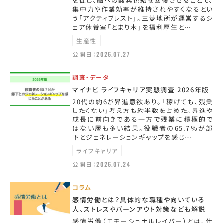
を促し、脳への酸素供給を回復させることで、
集中力や作業効率が維持されやすくなるとい
う「アクティブレスト」。三菱地所が運営するシ
ェア休養室「とまり木」を福利厚生と…
生産性
公開日：
2026.07.27
調査・データ
マイナビ ライフキャリア実態調査 2026年版
20代の約6が昇進意欲あり。「稼げても、残業
したくない」考え方も約半数を占めた。昇進や
成長に前向きである一方で残業に積極的で
はない層も多い結果。役職者の65.7％が部
下とジェネレーションギャップを感じ…
ライフキャリア
公開日：
2026.07.24
コラム
感情労働とは？具体的な職種や向いている
人、ストレスやバーンアウト対策なども解説
感情労働（エモーショナルレイバー）とは、仕