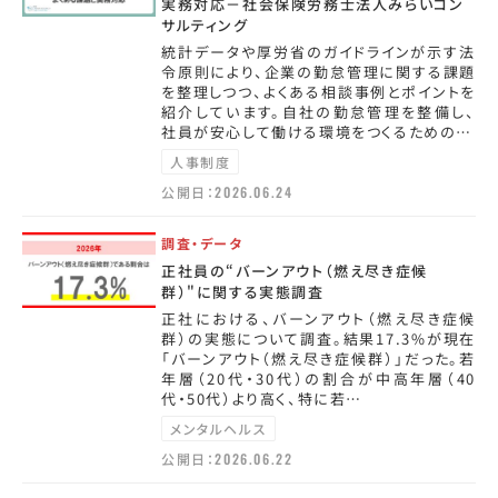
実務対応－社会保険労務士法人みらいコン
サルティング
統計データや厚労省のガイドラインが示す法
令原則により、企業の勤怠管理に関する課題
を整理しつつ、よくある相談事例とポイントを
紹介しています。自社の勤怠管理を整備し、
社員が安心して働ける環境をつくるための…
人事制度
公開日：
2026.06.24
調査・データ
正社員の“バーンアウト（燃え尽き症候
群）"に関する実態調査
正社における、バーンアウト（燃え尽き症候
群）の実態について調査。結果17.3%が現在
「バーンアウト（燃え尽き症候群）」だった。若
年層（20代・30代）の割合が中高年層（40
代・50代）より高く、特に若…
メンタルヘルス
公開日：
2026.06.22