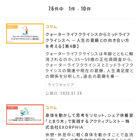
76
1
10
件中
件 -
件
コラム
クォーターライフクライシスからミッドライフ
クライシスへ －人生の葛藤との向き合い方
を考える【第4章】
クォーターライフクライシスは年齢とともに解
消されるのか。35～59歳の正社員調査から、
クォーターライフクライシスとミッドライフク
ライシスの関連や現在の葛藤、人生満足度と
の関係を分析した。過去の葛藤を乗…
ライフキャリア
公開日：
2026.07.28
コラム
身体を動かして思考をリセット、シェア休養室
「とまり木」で実践するアクティブレスト－株
式会社EXORPHIA
休憩・休息中に軽く身体を動かすことで血流