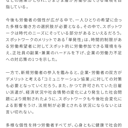
などの施策がとられ、さまざま層が労働参加できる環境を目
指している。
今後も労働者の個性が広がる中で、一人ひとりの希望に合っ
た多様な働き方の選択肢が必要となる。その中で、スポットワ
ークは時代のニーズにそっている部分があるといえるだろう。
スポットワークのメリットである「単発性」は、時間的制限があ
る労働希望者に対してスポット的に労働参加できる環境を与
え、正社員の副業・兼業のハードルを下げ、企業の労働力不足
への対応策の1つを示した。
一方で、新規労働者の参入を鑑みると、企業・労働者の双方が
デメリットと考える「コミュニケーション協業」に対しての対策
も必要となっていくだろう。また、かつて許可されていた日雇
い派遣が、経済状況や社会情勢の変化により発生した社会問
題により規制されたように、スポットワークも今後社会変化に
よる影響をうけ、法規制が必要とされる状況にならないとは
言い切れない。
多様な個性を持つ労働者すべてが、心身ともに健康で社会的