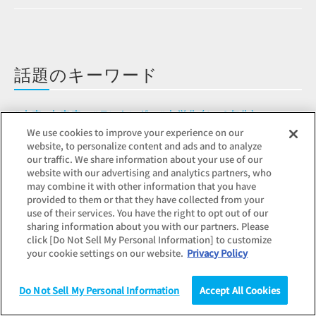
話題のキーワード
#内定・内定率
#ランキング
#大学生（1～2年生）
We use cookies to improve your experience on our
#大学生（3～4年生）・大学院生
#賃金
website, to personalize content and ads and to analyze
our traffic. We share information about your use of our
#インターンシップ
#業界・業種別
#正社員
website with our advertising and analytics partners, who
may combine it with other information that you have
provided to them or that they have collected from your
use of their services. You have the right to opt out of our
sharing information about you with our partners. Please
click [Do Not Sell My Personal Information] to customize
your cookie settings on our website.
Privacy Policy
よくあるご質問
Do Not Sell My Personal Information
Accept All Cookies
調査
統計（データ）
コラム
研究