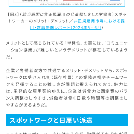
【図8】（
該当期間に
非正規雇用
の仕事探しをした
労働者）スポッ
トワーカーのメリット・デメリット／
非正規雇用市場における採
用・求職動向レポート（2024年5‐6月
）
メリットとして感じられている「単発性」の裏には、「コミュニケ
ーション協業」が難しいというデメリットが存在しているよう
だ。
企業と労働者双方で共通するメリット・デメリットから、スポッ
トワークは受け入れ側（既存社員）との業務連携やチームワー
クを発揮することの難しさが課題と捉えられており、魅力に
は、単発的な雇用契約ゆえに、企業は労働力と固定費のバラ
ンス調整のしやすさ、労働者は働く日数や時間等の調整のし
やすさがあるようだ。
スポットワークと日雇い派遣
ここまではスポットワークに対する企業・労働者それぞれが感