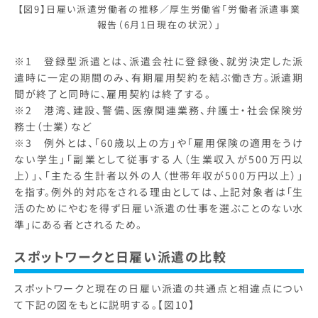
【図9】日雇い派遣労働者の推移／厚生労働省「労働者派遣事業
報告（6月1日現在の状況）」
※1 登録型派遣とは、派遣会社に登録後、就労決定した派
遣時に一定の期間のみ、有期雇用契約を結ぶ働き方。派遣期
間が終了と同時に、雇用契約は終了する。
※2 港湾、建設、警備、医療関連業務、弁護士・社会保険労
務士（士業）など
※3 例外とは、「60歳以上の方」や「雇用保険の適用をうけ
ない学生」「副業として従事する人（生業収入が500万円以
上）」、「主たる生計者以外の人（世帯年収が500万円以上）」
を指す。例外的対応をされる理由としては、上記対象者は「生
活のためにやむを得ず日雇い派遣の仕事を選ぶことのない水
準」にある者とされるため。
スポットワークと日雇い派遣の比較
スポットワークと現在の日雇い派遣の共通点と相違点につい
て下記の図をもとに説明する。【図10】