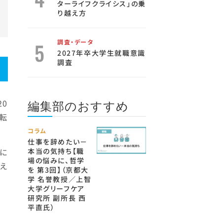
ターライフクライシス」の乗
り越え方
調査・データ
2027年卒大学生就職意識
調査
編集部のおすすめ
20
「転
コラム
仕事を辞めたい－
耳に
本当の気持ち【職
場の悩みに、哲学
え
を 第3回】（京都大
学 名誉教授／上智
大学グリーフケア
研究所 副所長 西
平直氏）