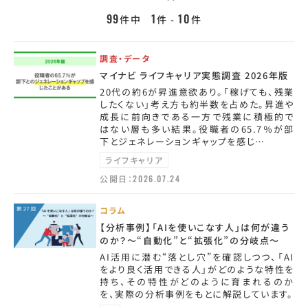
99
1
10
件中
件 -
件
調査・データ
マイナビ ライフキャリア実態調査 2026年版
20代の約6が昇進意欲あり。「稼げても、残業
したくない」考え方も約半数を占めた。昇進や
成長に前向きである一方で残業に積極的で
はない層も多い結果。役職者の65.7％が部
下とジェネレーションギャップを感じ…
ライフキャリア
公開日：
2026.07.24
コラム
【分析事例】「AIを使いこなす人」は何が違う
のか？～“自動化”と“拡張化”の分岐点～
AI活用に潜む“落とし穴”を確認しつつ、「AI
をより良く活用できる人」がどのような特性を
持ち、その特性がどのように育まれるのか
を、実際の分析事例をもとに解説しています。