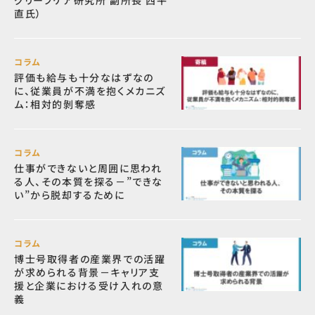
グリーフケア研究所 副所長 西平
直氏）
コラム
評価も給与も十分なはずなの
に、従業員が不満を抱くメカニズ
ム：相対的剝奪感
コラム
仕事ができないと周囲に思われ
る人、その本質を探る－”できな
い”から脱却するために
コラム
博士号取得者の産業界での活躍
が求められる背景－キャリア支
援と企業における受け入れの意
義